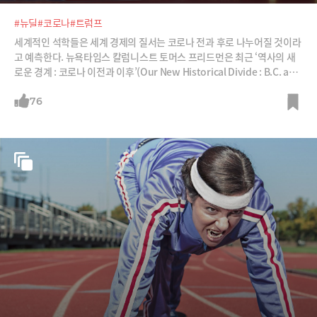
#뉴딜
#코로나
#트럼프
세계적인 석학들은 세계 경제의 질서는 코로나 전과 후로 나누어질 것이라
고 예측한다. 뉴욕타임스 칼럼니스트 토머스 프리드먼은 최근 ‘역사의 새
로운 경계 : 코로나 이전과 이후’(Our New Historical Divide : B.C. and
A.C)라는 칼럼에서 “코로나 이후 어떤 변화가 닥칠지 예견할 수 없지만, 세
계는 지금까지 우리가 알았던 것과는 무척이나 다른 모습일 것”이라고 말
76
했다. 헨리 키신저 전 미국 국무장관도 월스트리트저널 칼럼에서 “바이러
스의 대유행이 종식되더라도 세계는 이전과 절대로 같아지