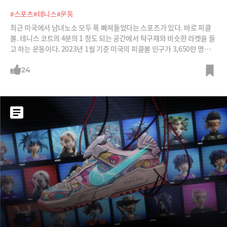
#스포츠
#테니스
#운동
최근 미국에서 남녀노소 모두 푹 빠져들었다는 스포츠가 있다. 바로 피클
볼. 테니스 코트의 4분의 1 정도 되는 공간에서 탁구채와 비슷한 라켓을 들
고 하는 운동이다. 2023년 1월 기준 미국의 피클볼 인구가 3,650만 명에
달한다. BBC는 미 스포츠산업협회를 인용해 “최근 5년 동안 피클볼을 하
는 인구가 연평균 11.5%씩 늘고 있다”며 “가까운 미래에 미국의 주요 스
24
포츠로 자리 잡을 수 있을 것”이라고 보도했다.피클볼이 처음 생겨난 것은
1965년이다. 미국 하원의원 조엘 프리처드가 지인들과 여름 휴가를 보내
던 중 발명했는데 반려견 이름(피클스)를 따서 명명했다.마이크로소프트
창업자 빌 게이츠가 대표적인 피클볼 애호가로 꼽힌다. 게이츠는 자신의
유튜브 채널에서 “피클볼이 등장한 지 50년이 지난 지금에야 인기를 얻고
있다는 사실이 놀랍다”고 말하기도 했다.최근에는 레오나르도 디카프리
오, 엠마 왓슨, 셀레나 고메즈 등 할리우드 배우와 마이클 펠프스, 톰 브래
디, 세레나 윌리엄스,