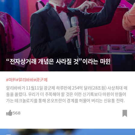
“전자상거래 개념은 사라질 것”이라는 마윈
#마윈
#알리바바
#광군제
알리바바가 11월11일 광군제 하루만에 254억 달러(28조원) 사상최대 매
출을 올렸다. 우리가 더 주목해야 할 것은 이런 신기록보다 마윈이 만들어
가는 테크놀로지를 통해 온오프란이 경계를 허물어 버리는 신유통 전략.
568