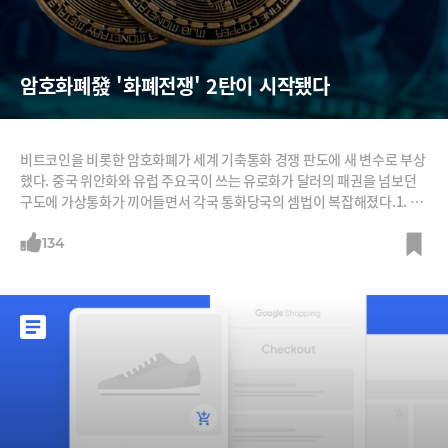
암호화폐發 '화폐전쟁' 2탄이 시작됐다
비트코인을 비롯한 암호화폐가 세계 기축통화 경쟁 판도에 새 변수로 부상
했다. 중국 위안화와 유럽 주요국이 쓰는 유로화가 달러의 패권을 넘보던
구도에 가상통화가 끼어들면서 각국 통화당국의 셈법이 복잡해졌다.1. 암
호화폐 부상에 달러·유로·위안 '화폐전쟁' 새 국면지금까지 세계 기축통
화 위상을 둘러싼 '화폐전쟁'은 패권을 쥐고 있던 달러와 이에 도전한 위안,
134
유로화의 싸움이었다. 후발주자인 중국의 공세가 특히 돋보였다. 덕분에
위안화는 2016년 국제통화기금(IMF) 준비통화인 특별인출권(SDR)의 5
번째 구성통화가