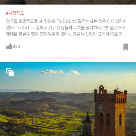
#시행착오
업무를 효율적으로 하기 위해 ‘To Do List’를 작성하는 것은 이제 습관화
됐다. To Do List 중에서 완료된 일들의 목록을 정리하다보면 힘만 쓰고
제대로 결실을 맺지 못한 일들이 많다는 것을 발견한다.그래서 따로 정리
해봤다. 이름 하여 '실패 리스트'. 그동안 추진하다가 중간에 어그러진 일
들, 또는 나의 판단착오로 시간만 낭비했던 일들의 목록과 그렇게 된 이유
224
를.예를 들어 이런 식이다.C사 프로젝트 : 첫 제안 이후 좀 더 치밀한 후속조
치를 못해 중간에 김이 빠져 버렸다. 김00 대표건 : 실무자와의 작은 마찰
과 오해를 제때 풀지 못해 일을 키웠고 결국 파국으로 치달았다. 빨리 대응
했으면 하는 아쉬움이 남는다.박00 팀장 프로젝트 : 사전에 충분한 판례 리
서치 없이 무조건 될 거라고 낙관한 잘못이 있다. 공연히 큰 소리만 친 격이
되어 서로 민망해져 버렸다.최00 교수 프로젝트 : 너무 마음이 앞섰다. 나
라도 상대방이 그런 식으로 나오면 경계를 했을 것이다. 왜 그리 급했