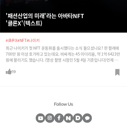
'패션산업의 미래'라는 아바타NFT 
'클론X'(텍스트)
#클론X
#NFT
#나이키
최근 나이키가 첫 NFT 운동화를 출시했다는 소식 들으셨나요? 한 켤레에
700만 원 이상 호가하고 있는데요. 비싸게는 45 이더리움, 약 1억 6423만
원에 팔리기도 했습니다. (영상 촬영 시점인 5월 4일 기준입니다)언제 누
구한테 팔았다는 거지? 나이키 홈페이지에도 출시 소식은 없었는데? 싶으
실 텐데요.몰랐던 게 당연합니다. 여러분들이 '클론엑스'(CloneX)의 보유
19
자가 아니었다면 말이죠.클론엑스는 그동안 저희가 소개했던 크립토펑크,
BAYC 못지않게 유명한 NFT 프로젝트입니다. 나이키가 인수한 가상패션
전문 NFT 스튜디오 'RTFKT'(아티팩트)가 바로 이 프로젝트의 개발사죠.
즉 이번에 출시한 운동화 NFT는 RTFKT와 나이키가 합작한 첫 작품인 것
입니다.대체 이 운동화가 왜 이렇게 비싼 값에 팔리고 있는지, 우리는 왜 이
Follow Us
운동화를 가질 수 없었는지, 열쇠를 쥐고 있는 클론엑스 프로젝트에 대해
설명해드리겠습니다.◇ RTFKT가 뭐 하는 회사라고?나이키의 RTFKT 인