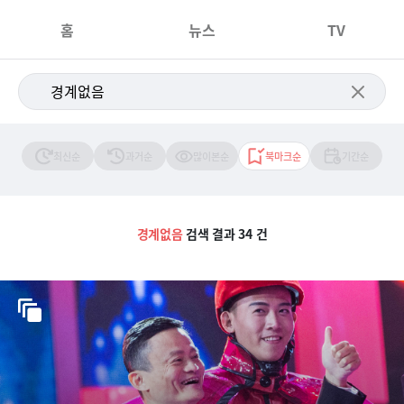
홈
뉴스
TV
최신순
과거순
많이본순
북마크순
기간순
경계없음
검색 결과 34 건