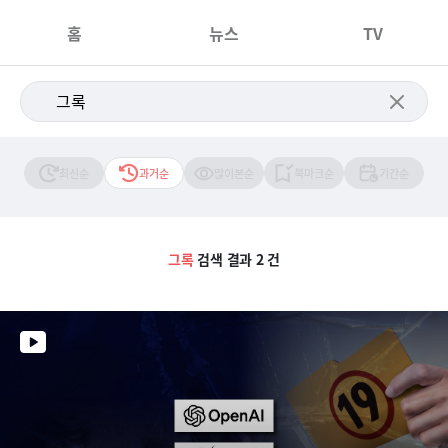
홈
뉴스
TV
최신순
과거순
많이본순
북마크순
기간순
그록
검색 결과 2 건