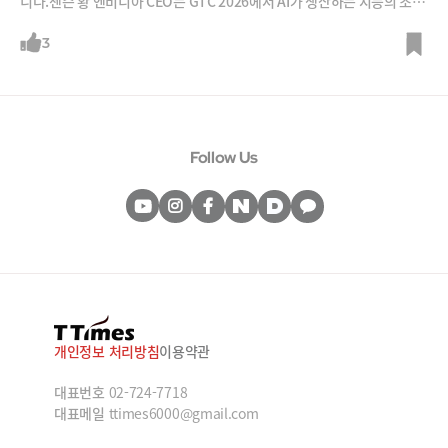
니다.젠슨 황 엔비디아 CEO는 GTC 2026에서 AI가 생산하는 지능의 조각
인 토큰(Token)을 현대 산업의 핵심 원자재로 정의하며, 지능의 밀도에
따라 가격이 매겨지는 토큰 경제(Tokenomics)의 도래를 선언했습니다.
3
엔비디아는 이 거대한 흐름을 주도하기 위해 차세대 슈퍼칩 ‘베라 루빈(Ve
ra Rubin)’과 추론 속도를 극대화하는 그록(Groq) LPU 기술을 통합한 하
드웨어 로드맵을 공개했습니다. 블랙웰 대비 토큰 생산 비용을 10배 낮추
고, 초당 7억 개의 토큰을 찍어내는 ‘AI 팩토리’로 데이터센터의 패러다임
을 완전히 바꾼다는 전략입니다. 하드웨어를 넘어 에이전트 운영체제인
Follow Us
‘니모클로(NemoClaw)’까지. 지능을 생산하고 유통하는 거대 제국 엔비
디아의 2026년 설계도를 분석해 봅니다.
개인정보 처리방침
이용약관
대표번호
02-724-7718
대표메일
ttimes6000@gmail.com