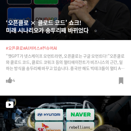
‘오픈클로 × 클로드 코드’ 쇼크!  
미래 시나리오가 송두리째 바뀌었다
#오픈클로
#AI커머스
#컨슈머AI
“챗GPT가 넷스케이프 모먼트라면, 오픈클로는 구글 모먼트다!”오픈클로
와 클로드 코드, 클로드 코워크 등의 멀티에이전트가 비즈니스의 근간, 일
하는 방식을 송두리째 바꾸고 있습니다. 중국만 해도 빅테크들이 멀티 AI
에이전트 경쟁에 돌입했고 토큰 단가도 미국의 1/10로 낮추고 있습니다.
국민적 ‘가재(오픈클로) 키우기’ 열풍도 불고 있습니다. 바이브코딩을 넘어
4
인간의 개입이 필요없는 멀티에이전트는 플랫폼 시장과 상거래, 기업의 전
략을 어떻게 바꾸게 될까요? 아마존, 쇼피파이, 월마트의 AI 커머스 전략은
어떻게 바뀌고 있을까요? 한리버파트너스의 허진호 제너러파트너의 분석
과 전망을 들어봅니다.