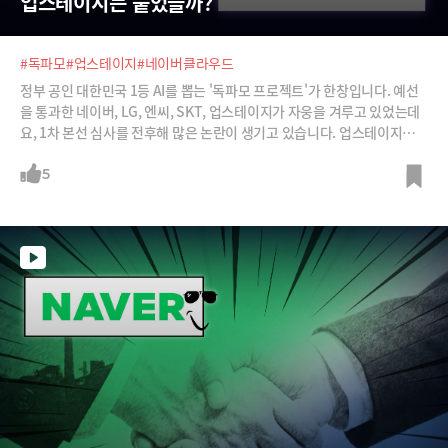
업스테이지는 붙었을까?
#독파모
#업스테이지
#네이버클라우드
정부 공인 대한민국 1등 AI를 뽑는 '독파모 프로젝트'가 한창입니다. 예선
을 통과한 네이버, LG, 엔씨, SKT, 업스테이지가 자웅을 겨루고 있었는데
요, 1차 본선 심사를 전후해 많은 논란이 생기고 있습니다. 업스테이지가
독자성 논란에 휩싸여 김성훈 업스테이지 대표가 나서 이를 해명하는 일이
있었구요, 막상 본선 결과가 발표되고 나니 업스테이지는 합격을 하고 네
5
이버 클라우드가 독자성 불충족 문제로 탈락을 했습니다. 원래 한 팀만 탈
락하기로 했던 1차 본선 평가에서 점수 미달로 탈락한 NC AI와 네이버 클
라우드까지 두 팀이 동시 탈락하게 되면서 공석이 1개 발생했구요, 정부는
빈 자리를 패자부활전을 통해 메우기로 했습니다. 혼돈에 휩싸인 독파모
프로젝트를 심재석 바이라인네트워크 대표, 최용식 아웃스탠딩 창업자와
함께 짚어 봅니다.