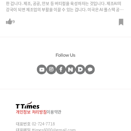
한 겁니다. 제조, 공공, 안보 등 버티컬을 육성하자는 것입니다. 제조AI의
강국이 되면 제조업의 부활을 이끌 수 있는 겁니다. 미국은 AI 풀스택 공급
을 안보처럼 생각하고 있는데, 그걸 덜컥 받아들였다가 우리 안보와 안맞
을 수 있잖아요. 한국이 제 목소리를 내고 있다고 보면 됩니다.” (김지현 S
9
K 부사장)정부가 소버린AI 즉, ‘독자 인공지능(AI) 파운데이션 모델’ 프로
젝트 사업에 5개사를 선발했죠. 네이버클라우드, 업스테이지, SKT, NC A
I, LG AI연구원입니다. 최종 2개사를 선발해 글로벌 AI모델의 95% 이상
성능의 모델을 만드는 것이 목표인데요. 소버린AI 정책을 둘러싸고 전문가
들 사이 논란도 있습니다. 양쪽 의견을 들어봅니다. 이번 편은 김지현 SK경
Follow Us
영경제연구소 부사장입니다.
개인정보 처리방침
이용약관
대표번호
02-724-7718
대표메일
ttimes6000@gmail.com