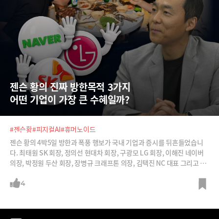
젠슨 황의 진짜 방한목적 3가지 
어떤 기업이 가장 큰 수혜일까?
#젠슨황
#피지컬AI
#휴머노이드
젠슨 황의 4박5일 방한과 폭풍 행보가 국내 기업과 증시를 뒤흔들었습니
다. 최태원 SK 회장, 정의선 현대차 회장, 구광모 LG 회장, 이해진 네이버
의장, 박정원 두산 회장, 장병규 크래프톤 의장, 김택진 NC 대표 그리고 배
경훈 부총리를 만나 회동을 나눴구요, 야구장, PC방, 삼겹살 식당 등 방문
한 곳도 다양합니다. 젠슨 황과 미팅이 예정된 기업들의 주가도 요동쳤죠.
4
젠슨 황 방한의 진짜 목적은 무엇일까요? 김지현 SK AI위원회 부사장은 3
가지 관점에서 이를 분석해야 한다고 조언합니다. 젠슨 황과 직접 회동을
가진 주요 기업 총수들이 젠슨 황의 방한 목적 3가지 중 어디에 해당하는지