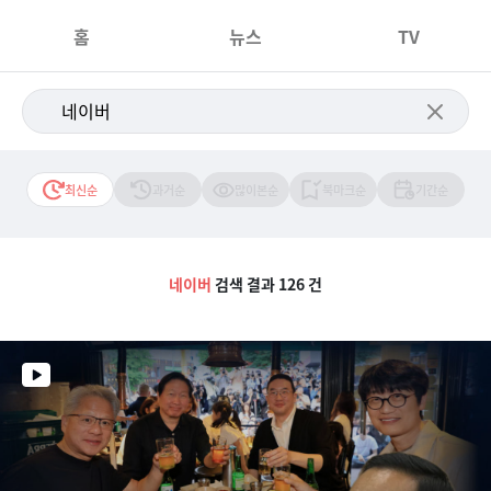
홈
뉴스
TV
최신순
과거순
많이본순
북마크순
기간순
네이버
검색 결과 126 건