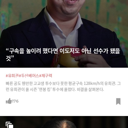
“구속을 높이려 했다면 이도저도 아닌 선수가 됐을 
것”
#유희관
#두산베어스
#제구력
빠른 공도 웬만한 고교생 투수보다 못한 평균구속 128km/h의 유희관. 그
런 유희관이 올 시즌 ‘연봉 킹’ 투수에 올랐다. 비결을 살펴본다.
176