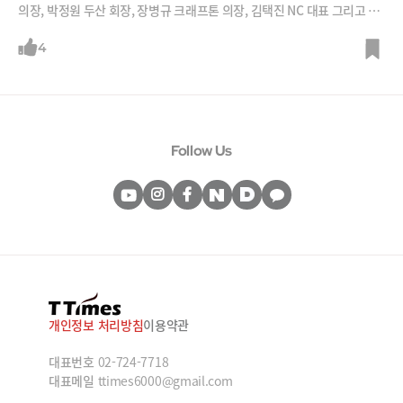
의장, 박정원 두산 회장, 장병규 크래프톤 의장, 김택진 NC 대표 그리고 배
경훈 부총리를 만나 회동을 나눴구요, 야구장, PC방, 삼겹살 식당 등 방문
한 곳도 다양합니다. 젠슨 황과 미팅이 예정된 기업들의 주가도 요동쳤죠.
4
젠슨 황 방한의 진짜 목적은 무엇일까요? 김지현 SK AI위원회 부사장은 3
가지 관점에서 이를 분석해야 한다고 조언합니다. 젠슨 황과 직접 회동을
가진 주요 기업 총수들이 젠슨 황의 방한 목적 3가지 중 어디에 해당하는지
를 제대로 알아야 제대로 된 분석을 할 수 있다는 설명입니다. 이번 젠슨 황
방한의 최대 수혜 기업은 어디일까요? 직접 들어보시죠.
Follow Us
개인정보 처리방침
이용약관
대표번호
02-724-7718
대표메일
ttimes6000@gmail.com