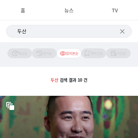
홈
뉴스
TV
최신순
과거순
많이본순
북마크순
기간순
두산
검색 결과 10 건