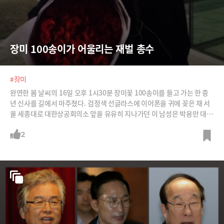
장미 100송이가 어울리는 재벌 총수
#장미
완연한 봄 날씨의 16일 오후 1시30분 장미꽃 100송이를 들고 가는 한 중
년 신사를 길에서 마주쳤다. 검정색 선글라스에 이어폰을 귀에 꽂은 채 서
울 세종대로 대한상공회의소 앞을 유유히 지나가던 이 남성은 박용만 대한
상공회의소 회장(두산그룹 회장)이었다. 박 회장은 신문지로 둘둘 말은 장
미꽃 100송이를 옆구리에 끼고 혼자 상공회의소 건물로 들어가는 길이었
2
다. 김무성 새누리당 대표와의 미팅까지는 시간이 남아서 잠시 짬을 내 산
책을 하다 오던 중 꽃 파는 노점을 발견해 샀다고 한다. ‘왜 100송이나 샀
느냐’는 기자의 질문에 박 회장은 "지나던 길에 노점에서 할머니가 꽃을 팔
고 있어 사게 됐다"고 답하며 웃었다. 나중에 상공회의소 근처 노점에서 박
회장에게 장미꽃을 팔았던 상인에게 물어보니 "인상 좋은 한 중년 남자가
통 크게 장미꽃 100송이를 사갔다"며 "포장도 필요 없다면서 신문지로 싸
달라고 했다"고 말했다. 박 회장은