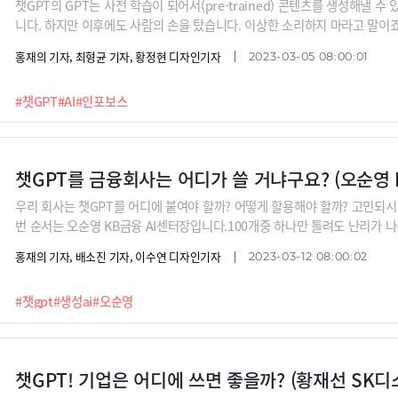
챗GPT의 GPT는 사전 학습이 되어서(pre-trained) 콘텐츠를 생성해낼 수 있는(ge
니다. 하지만 이후에도 사람의 손을 탔습니다. 이상한 소리하지 마라고 말이죠
백을 반영해서 강화학습도 했죠. 이걸 파인튜닝(미세조정)이라고 합니다.여
홍재의 기자, 최형균 기자, 황정현 디자인기자
2023-03-05 08:00:01
데 GPT는 사람의 손을 어떻게 타느냐에 따라 어떤 문제를 해결할 것인지, 
공을 가지는 대학생이 될 수 있는 것이죠.‘챗GPT 릴레이 인터뷰’ 이번 편
#챗GPT
#AI
#인포보스
다.※릴레이 인터뷰 라인업 : 김지현 SKT 부사장, 배순민 KT AI2XL 연구소
융 AI센터장, 남세동 보이저엑스 대표, 박성현 리벨리온 대표, 박종선 인포보
터랩 대표(이루다 개발사), 이건복
챗GPT를 금융회사는 어디가 쓸 거냐구요? (오순영 
우리 회사는 챗GPT를 어디에 붙여야 할까? 어떻게 할용해야 할까? 고민되시
번 순서는 오순영 KB금융 AI센터장입니다.100개중 하나만 틀려도 난리가 나
떻게 챗GPT와 같은 거대언어모델(LLM)를 활용할 수 있을까요? 다른 분야
홍재의 기자, 배소진 기자, 이수연 디자인기자
2023-03-12 08:00:02
센터장은 “챗GPT를 잘 활용하려면 오히려 일을 더 열심히 해야 한다. 도메
니다. 챗GPT가 우리를 더 열심히 일하게 한다? 이건 또 무슨 말일까요?※릴레
#챗gpt
#생성ai
#오순영
배순민 KT AI2XL 연구소장, 구태언 법무법인 린 변호사, 오순영 KB금융 A
리온 대표, 박종선 인포보스 공동대표, 이세영 뤼튼 대표, 김종윤 스캐터랩 
코리아 매니저, 황재선 SK디스커버리 부사장,
챗GPT! 기업은 어디에 쓰면 좋을까? (황재선 SK