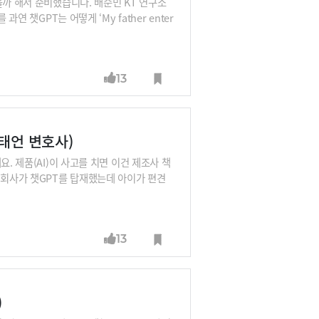
을까 해서 준비했습니다. 배순민 KT 연구소
연 챗GPT는 어떻게 ‘My father enter
, 그림 넣으면 텍스트와 영상이 튀어나오는 멀
ention)’ 메커니즘의 트랜스포머가 강력
니다.※릴레이 인터뷰 라인업 : 김지현 SKT
13
금융 AI센터장, 남세동 보이저엑스 대표, 박
캐터랩 대표(이루다 개발사) (추가 예정)
태언 변호사)
. 제품(AI)이 사고를 치면 이건 제조사 책
형회사가 챗GPT를 탑재했는데 아이가 편견
테크 전문 구태언 변호사로부터 대화형 AI로
게 달라질지 들어보시죠. 챗GPT가 “이 정
 : 김지현 SKT 부사장, 배순민 KT AI2
13
 보이저엑스 대표, 박성현 리벨리온 대표, 박
사) (추가 예정)
)