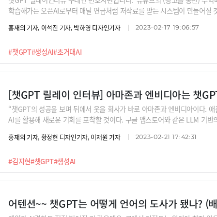
학습해가는 오픈AI로부터 매달 연금처럼 저작료를 받는 시스템이 만들어질 것
습해서 콘텐츠를 생성하면 나는 보상을 받을 수 있을까요? 챗GPT로부터 나
홍재의 기자, 이석진 기자, 박하영 디자인기자
2023-02-17 19:06:57
크 전문 변호사인 구태언 변호사는 “그림의 한조각이나 특정 문장처럼 증거
애매한 부분이 있다”면서 “결국 음악저작권협회처럼 초거대AI와 협상해 저작
#챗GPT
#생성AI
#초거대AI
다. “우리가 콘텐츠를 올리면 연금처럼 오픈AI로부터 매달 저작료를 받는 
다.※챗GPT 릴레이 인터뷰에 관심부탁드립니다. 라인업 : 김지현 SKT 부사장,
법인 린 변호사, 오순영 KB금융 AI센터장, 남세동 보이저엑스 대표, 박성현 
[챗GPT 릴레이 인터뷰] 아마존과 엔비디아는 챗G
“챗GPT의 성공을 보며 뒤에서 웃을 회사가 바로 아마존과 엔비디아이다. 애
AI를 활용해 새로운 기회를 포착할 것이다. 구글 앱스토어와 같은 LLM 기반
검색엔진이 우리 직업을 위협했나? 챗GPT는 셰프의 칼이다. 좋은 요리를 만
홍재의 기자, 황정현 디자인기자, 이재원 기자
2023-02-21 17:42:31
요하다.”챗GPT는 기존산업을 어떻게 바꿀까요? 빅테크 경쟁구도를 어떻게
M)은 경쟁력이 있을까요? 개인들은 어떻게 활용해야 할까요? 이에 대한 명쾌
#김지현
#챗GPT
#생성AI
봅니다.※릴레이 인터뷰 라인업 : 김지현 SKT 부사장, 배순민 KT AI2XL 
B금융 AI센터장, 남세동 보이저엑스 대표, 박성현 리벨리온 대표, 박종선 인
스캐터랩 대표(이루다 개발사) (추가 예정)
어텐션~~ 챗GPT는 어떻게 언어의 도사가 됐나? (배