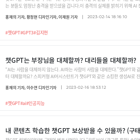
는 분들도 엄청난 충격을 받으셨을 겁니다.이 충격의 실체를 밝히기 위해 AI
순서는 김지현 SKT 부사장입니다. 김 부사장은 ”어~ 컴퓨터가 말을 하네. 
홍재의 기자, 황정현 디자인기자, 이재원 기자
2023-02-14 18:16:10
정리의 도사이다. 하지만 (챗GPT의 엔진인) LLM은 만능이 아니다. 특히 
하지만 김 부사장도 단서를 달았습니다. "챗GPT가 XR, AR, VR과 같은 
#챗GPT
#GPT3
#김지현
우리가 ‘자비스’를 키우는 것이다."릴레이 인터뷰에 대한 많은 관심 부탁드립
부사장, 배순민 KT AI2XL 연구소장, 구태언 법무법인 린 변호사, 오순영 KB
성현 리벨리온 대표, 박종선 인포보스
챗GPT는 부장님을 대체할까? 대리들을 대체할까?
“AI는 사람을 대체하지 않는다. AI하는 사람이 사람을 대체한다.”챗GPT와 
터 대체할까요? 스피커형 AI어시스턴트가 챗GPT와 같은 쇼킹한 생성AI로 
정을 거쳤을까요?챗GPT 릴레이 인터뷰의 이번 순서는 배순민 KT 연구소장입
홍재의 기자, 이수연 디자인기자
2023-02-16 18:53:12
같이 알아듣는 이성적 AI, 마음을 케어해주는 감성적 AI을 넘어 ‘쿨’한 AI 혹
지는 시대가 올 것”이라고 합니다. 취향과 기분에 따라 AI를 선택하게 된다
#챗GPT
#ai
#인공지능
부탁드립니다. 릴레이 인터뷰 라인업 : 김지현 SKT 부사장, 배순민 KT AI2X
순영 KB금융 AI센터장, 남세동 보이저엑스 대표, 박성현 리벨리온 대표, 박
김종윤 스캐터랩 대표(이루다 개발사)
내 콘텐츠 학습한 챗GPT 보상받을 수 있을까? (구
챗GPT 릴레이인터뷰 구태언 변호사편입니다.”유튜브의 (광고를 통한) 수익