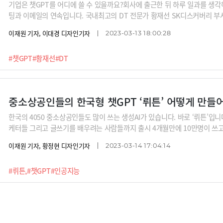
기업은 챗GPT를 어디에 쓸 수 있을까요?회사에 출근한 뒤 하루 일과를 생각
팅과 이메일의 연속입니다. 국내최고의 DT 전문가 황재선 SK디스커버리 부
을 빼면 쓸 수 있는 곳이 널렸다”고 말합니다. 제품기획과 홍보, 마케팅, 직
이재원 기자, 이대경 디자인기자
2023-03-13 18:00:28
를 업무에 어떻게 활용할 수 있는지 들어보시죠.※릴레이 인터뷰 라인업 : 김지현
장, 구태언 법무법인 린 변호사, 오순영 KB금융 AI센터장, 황재선 SK디스커
#챗GPT
#황재선
#DT
현 리벨리온 대표, 박종선 인포보스 공동대표, 이세영 뤼튼 대표, 김종윤 스
소프트 코리아 매니저, 뇌과학자 장동선 (추가 예정)
중소상공인들의 한국형 챗GPT ‘뤼튼’ 어떻게 만들
한국의 4050 중소상공인들도 많이 쓰는 생성AI가 있습니다. 바로 ‘뤼튼’입니
케터들 그리고 글쓰기를 배우려는 사람들까지 출시 4개월만에 10만명이 쓰고
AI의 GPT3.5와 네이버의 하이퍼클로바 등 5개가 넘는 대규모언어모델(LLM
이재원 기자, 황정현 디자인기자
2023-03-14 17:04:14
장점을 최대한 활용한다는 것인데요. 이세영 대표로부터 각 LLM의 장점은 
한 LLM을 활용할 수 있는지 들어봅니다.※릴레이 인터뷰 라인업 : 김지현 SKT 
#뤼튼,
#챗GPT
#인공지능
태언 법무법인 린 변호사, 오순영 KB금융 AI센터장, 황재선 SK디스커버리 
리온 대표, 박종선 인포보스 공동대표, 이세영 뤼튼 대표, 김종윤 스캐터랩 
코리아 매니저, 뇌과학자 장동선 (추가 예정)