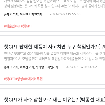
개인간 AI격차도 점점 벌어질 것 같은데요. 그래서 이정도는 알아야 하지 않
장이 설명하는 ‘챗GPT의 작동 원리’입니다.AI는 ‘아버지가 방에 들어가신다’를 과
s the room’로 생성하는 것일까요? 텍스트 넣으면 그림이 툭 튀어나오고
홍재의 기자, 이수연 디자인기자
2023-02-23 17:55:36
티모달은 어떻게 가능한 것일까요?인코딩과 디코딩이 무엇인지 왜 ‘어텐션(att
한지, 왜 생성AI가 언어와 그림, 영상, 소리의 도사가 됐는지 친절하게 설명합
#배순민
#KT
#챗GPT
부사장, 배순민 KT AI2XL 연구소장, 구태언 법무법인 린 변호사, 오순영 KB
성현 리벨리온 대표, 박종선 인포보스 공동대표, 이세영 뤼튼 대표, 김종윤 스
챗GPT 탑재한 제품이 사고치면 누구 책임인가? (구
앞으로 챗GPT와 같은 대화형 AI를 결합한 다양한 제품과 서비스가 나올 텐데요
임일까요? AI 모델을 만든 빅테크의 책임일까요?예를 들면 이런 겁니다. 인
과 이상한 말을 배웠다면 책임은 인형회사에 있을까요? 오픈AI에 있을까요?
홍재의 기자, 이석진 기자, 박하영 디자인기자
2023-02-24 16:00:02
발생할 수 있는 문제의 책임소재, 그리고 일반인들의 법률 서비스 이용이 어떻
도면 징역 0년”하는 시대에 변호사는 무엇을 하게 될까요?※릴레이 인터뷰 라인업
#챗GPT
#생성AI
#데이터주권
XL 연구소장, 구태언 법무법인 린 변호사, 오순영 KB금융 AI센터장, 남세동
종선 인포보스 공동대표, 이세영 뤼튼 대표, 김종윤 스캐터랩 대표(이루다 개발
챗GPT가 자주 삼천포로 새는 이유는? (박종선 대표