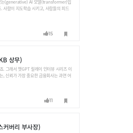
nerative) AI 모델(transformer)입
. 사람이 지도학습 시키고, 사람들의 피드
기까지는 똑똑한 고등학생인 셈입니다. 그런
어떤 목적으로 쓰일 것인지가 달라집니다. 전
에서는 이 파인튜닝에 대해서 자세히 알아봅니
15
장, 구태언 법무법인 린 변호사, 오순영 KB금
스 공동대표, 이세영 뤼튼 대표, 김종윤 스캐
KB 상무)
죠. 그래서 챗GPT 릴레이 인터뷰 시리즈 이
는, 신뢰가 가장 중요한 금융회사는 과연 어
 회사들은 어떻게 또 활용해야 할까요?오순영
인 지식, 전문성이 더 중요해졌다”고도 말합
이 인터뷰 라인업 : 김지현 SKT 부사장,
11
I센터장, 남세동 보이저엑스 대표, 박성현 리벨
대표(이루다 개발사), 이건복 마이크로소프트
디스커버리 부사장)