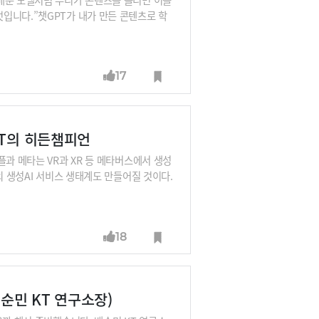
입니다.”챗GPT가 내가 만든 콘텐츠로 학
의 저작권은 어떻게 보호받을 수 있을까?테
가 있다면 지금도 분명히 저작권 침해이지만
료 받는 단체들이 생길 것”이라고 말합니
17
수익배분 시스템이 나올 것”이라는 설명입니
 배순민 KT AI2XL 연구소장, 구태언 법무
리
PT의 히든챔피언
플과 메타는 VR과 XR 등 메타버스에서 생성
의 생성AI 서비스 생태계도 만들어질 것이다.
들면 된다. 단, 질문하고 판단하는 내공이 중
 변화시킬까요? 한국의 대규모언어모델(LL
한 답을 김지현 SKT 부사장에게 계속 들어
18
연구소장, 구태언 법무법인 린 변호사, 오순영 K
포보스 공동대표, 이세영 뤼튼 대표, 김종윤
순민 KT 연구소장)