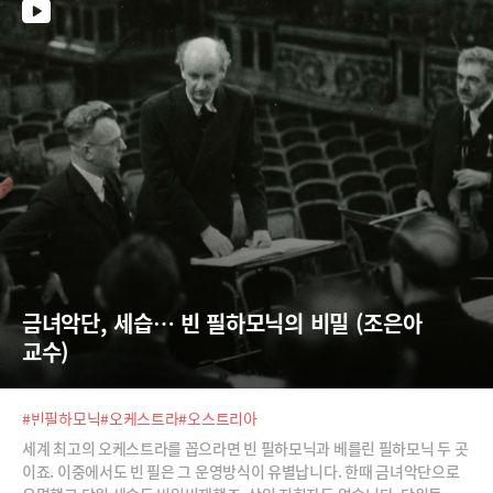
금녀악단, 세습… 빈 필하모닉의 비밀 (조은아 
교수)
#빈필하모닉
#오케스트라
#오스트리아
세계 최고의 오케스트라를 꼽으라면 빈 필하모닉과 베를린 필하모닉 두 곳
이죠. 이중에서도 빈 필은 그 운영방식이 유별납니다. 한때 금녀악단으로