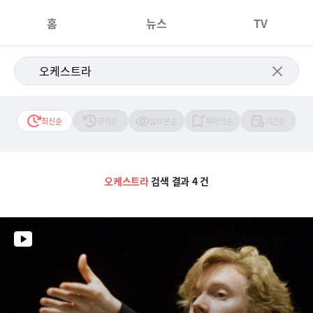
홈
뉴스
TV
최신순
과거순
많이본순
북마크순
기간순
오케스트라
검색 결과 4 건