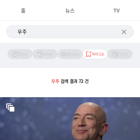
홈
뉴스
TV
최신순
과거순
많이본순
북마크순
기간순
우주
검색 결과 72 건