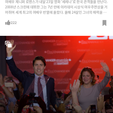
여배우 제니퍼 로렌스가 내달 23일 영화 '세레나'로 한국 관객들을 만난다.
2008년 스크린에 데뷔한 그는 7년 만에 아카데미 시상식 여우주연상을 거
머쥐며 세계 최고의 여배우 반열에 올랐다. 올해 24살인 그녀의 매력을 정
리해봤다. /그래픽=박의정 디자이너, 사진=각 영화 스틸컷, 블룸버그, AF
PBBnews
222