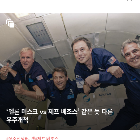
‘엘론 머스크 vs 제프 베조스’ 같은 듯 다른 
우주개척
#우주전쟁
#로켓
#제프 베조스