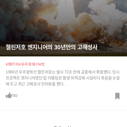
챌린저호 엔지니어의 30년만의 고해성사
#챌린저
#우주왕복선
#밥
1986년 우주왕복선 챌린저호는 발사 73초 만에 공중에서 폭발했다. 당시
프로젝트 엔지니어였던 밥 이벨링은 평생 죄책감에 시달리다 죽음을 눈앞
에 두고 최근 고해성사 인터뷰를 했다.
110