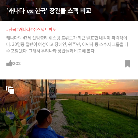
'캐나다 vs 한국' 장관들 스펙 비교
#한국
#캐나다
#쥐스탱트뤼도
캐나다의 43세 신임총리 쥐스탱 트뤼도가 최근 발표한 내각이 파격적이
다. 30명중 절반이 여성이고 장애인, 원주민, 이민자 등 소수자 그룹을 다
수 포함됐다. 그래서 우리나라 장관들과 비교해 본다.
202