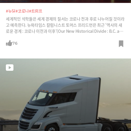
#뉴딜
#코로나
#트럼프
세계적인 석학들은 세계 경제의 질서는 코로나 전과 후로 나누어질 것이라
고 예측한다. 뉴욕타임스 칼럼니스트 토머스 프리드먼은 최근 ‘역사의 새
로운 경계 : 코로나 이전과 이후’(Our New Historical Divide : B.C. and
A.C)라는 칼럼에서 “코로나 이후 어떤 변화가 닥칠지 예견할 수 없지만, 세
계는 지금까지 우리가 알았던 것과는 무척이나 다른 모습일 것”이라고 말
76
했다. 헨리 키신저 전 미국 국무장관도 월스트리트저널 칼럼에서 “바이러
스의 대유행이 종식되더라도 세계는 이전과 절대로 같아지