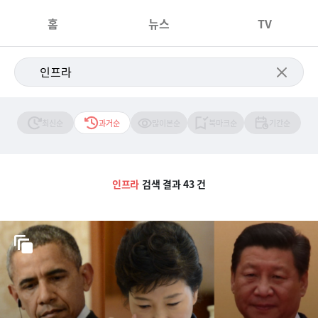
홈
뉴스
TV
최신순
과거순
많이본순
북마크순
기간순
인프라
검색 결과 43 건