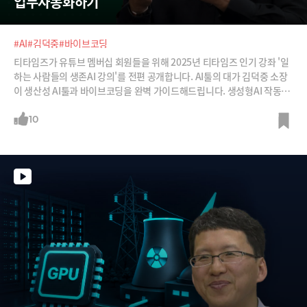
업무자동화하기
#AI
#김덕중
#바이브코딩
티타임즈가 유튜브 멤버십 회원들을 위해 2025년 티타임즈 인기 강좌 '일
하는 사람들의 생존AI 강의'를 전편 공개합니다. AI툴의 대가 김덕중 소장
이 생산성 AI툴과 바이브코딩을 완벽 가이드해드립니다. 생성형AI 작동원
리부터 업무 자동화까지, 이론과 실습 두 마리 토끼를 모두 잡을 수 있습니
다. 2편에는 총 20강중 11~20강 내용을 담았습니다.-11강: 구글 노트북L
10
M활용법2 - 지식 탐색, 음성과 동영상 전환-12강: 설계 - 업무를 쪼개고, AI
스킬 매핑하기-13강: 기초 - 자연어 코딩 과정과 체크리스트-14강: 기획 -
PDR 작성하고 드래프트 앱 만들기-15강: 클로드 - 외부 API 연동해 앱 만
들기-16강: 커서, 구글 AI 스튜디오 - 챗봇, 퀴즈앱 만들기-17강: 심화 - 딥
사이트, 빌더.io, 로켓.NEW, 마누스, 히어로 UI 활용-18강: 사례로 배우는
전사 AI도입 성공요소-19강: AI 도입 효과 극대화 전략과 방법론-20강: 아
래위로 압박받는 팀장들