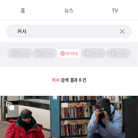
홈
뉴스
TV
최신순
과거순
많이본순
북마크순
기간순
커서
검색 결과 8 건