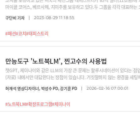
마이클 코어스, 베르사체, 지미추를 보유하고 있다.두 그룹을 각각 대표하는 
미국에서 10년 이상 '핸드백 전쟁'을 벌여왔던 라이벌이다. 그러면서 비슷한
구단비 기자
2023-08-29 11:18:55
다가 상장 이후 매스티지(Masstige, Mass + Prestige, 대중적인 명품
압박에 잦은 할인 행사를 펼치다 오히려 명품 이미지에 타격을 받았다.③ 엄
#패션
#코치
#태피스트리
젊은 소비자들의 외면을 받았다.그런데 현재 두 브랜드의 상황은 정반대다. 2
대비 10.9% 감소한 9억1000만달러인 반면 코치는 7% 증가한 11억400
고 있지만 Y2K(2000년대) 유행을 등에 업
만능도구 '노트북LM', 찐고수의 사용법
챗GPT, 제미나이와 같은 LLM의 가장 큰 문제는 할루시네이션이 있다는 점
(자료) 내에서만 대답한다는 장점이 있습니다. 거짓말하지 않는 환경을 세팅
을 활용하는 분들이 많은데요,최근 노트북LM의 기능이 업데이트 되면서 최강 
허재석 영상디자이너, 박성수 PD, 강기훈 PD
2026-02-16 07:00:01
마녀’'라 불리는 김민정 이사로부터 노트북LM과 브라우저 플러그인을 결합
를 들어봅니다.
#노트북LM
#확장프로그램
#제미나이