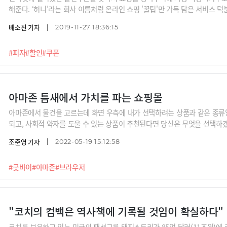
해준다. ‘허니’라는 회사 이름처럼 온라인 쇼핑 '꿀팁'만 가득 담은 서비스 덕
했다.
배소진 기자
2019-11-27 18:36:15
#피자
#할인
#쿠폰
아마존 틈새에서 가치를 파는 쇼핑몰
아마존에서 물건을 고르는데 화면 우측에 내가 선택하려는 상품과 같은 종류
되고, 사회적 약자를 도울 수 있는 상품이 추천된다면 당신은 무엇을 선택
용해 가치소비를 할 수 있도록 해 주목받는 온라인 쇼핑몰 ‘굿바이(Goodbuy
조준영 기자
2022-05-19 15:12:58
사이를 비집고 들어갔는지 소개합니다.
#굿바이
#아마존
#브라우저
"코치의 컴백은 역사책에 기록될 것임이 확실하다"
코치를 보유하고 있는 미국의 패션그룹 태피스트리가 85억 달러(11조원)에