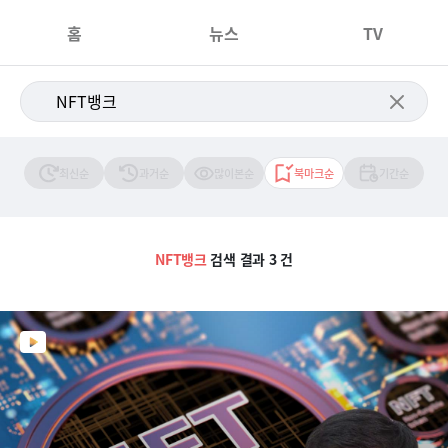
홈
뉴스
TV
최신순
과거순
많이본순
북마크순
기간순
NFT뱅크
검색 결과 3 건