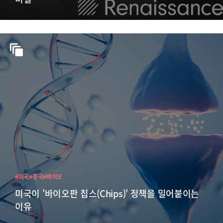
#미국
#중국
#바이오
미국이 '바이오판 칩스(Chips)' 정책을 밀어붙이는
이유