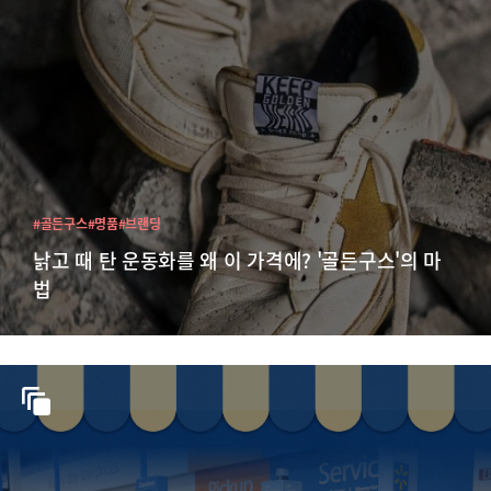
#골든구스
#명품
#브랜딩
낡고 때 탄 운동화를 왜 이 가격에? '골든구스'의 마
법