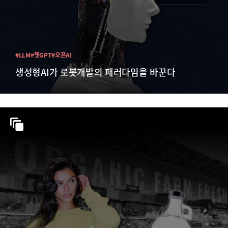
#LLM
#챗GPT
#오픈AI
생성형AI가 로봇개발의 패러다임을 바꾼다