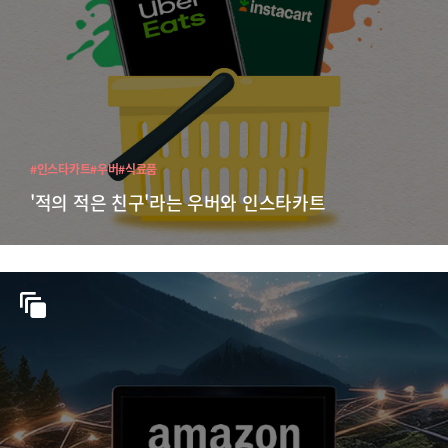
#인스타카트
#우버
#식료품
'적의 적은 친구'라는 우버와 인스타카트