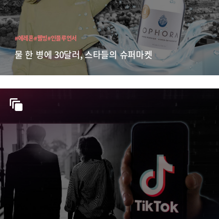
#에레혼
#웰빙
#인플루언서
물 한 병에 30달러, 스타들의 슈퍼마켓