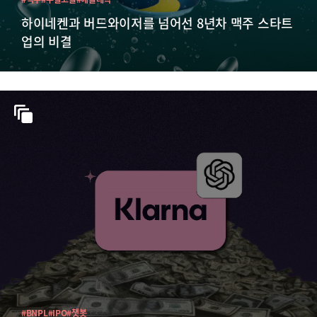
하이네켄과 버드와이저를 넘어선 8년차 맥주 스타트
업의 비결
#BNPL
#IPO
#챗봇