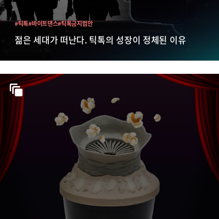
#틱톡
#바이트댄스
#틱톡금지법안
젊은 세대가 떠난다. 틱톡의 성장이 정체된 이유