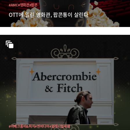
#AMC
#영화관
#팝콘
OTT에 밀린 영화관, 팝콘통이 살린다
#아베크롬비&피치
#엔비디아
#밀레니얼세대