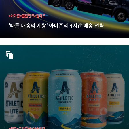
#아마존
#풀필먼트
#월마트
'빠른 배송의 제왕' 아마존의 4시간 배송 전략
#맥주
#무알코올
#애슬레틱