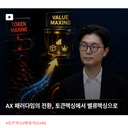
을 주도하고 있다고도 하고요. 문제는 진짜 중앙은행과 달리 브레이크가
없다는 점이죠. 이를 우려하는 쪽과 이를 '금융 혁신'이라 부르는 쪽의 논리
는 무엇인지 살펴봅니다.
AX 패러다임의 전환, 토큰맥싱에서 밸류맥싱으로
#토큰맥싱
#밸류맥싱
#AX