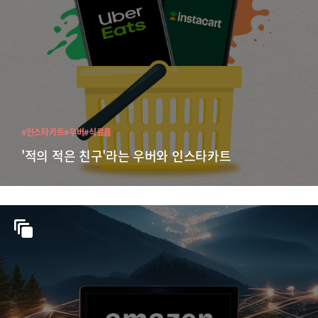
#인스타카트
#우버
#식료품
'적의 적은 친구'라는 우버와 인스타카트