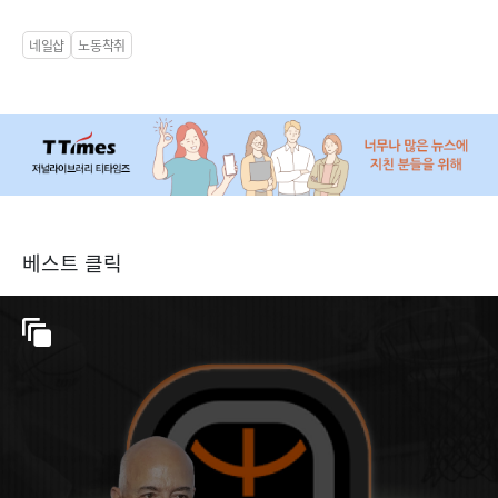
네일샵
노동착취
베스트 클릭