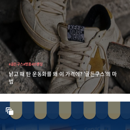
#골든구스
#명품
#브랜딩
낡고 때 탄 운동화를 왜 이 가격에? '골든구스'의 마
법