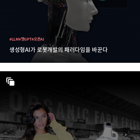
#LLM
#챗GPT
#오픈AI
생성형AI가 로봇개발의 패러다임을 바꾼다