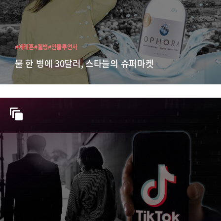
#에레혼
#웰빙
#인플루언서
물 한 병에 30달러, 스타들의 슈퍼마켓