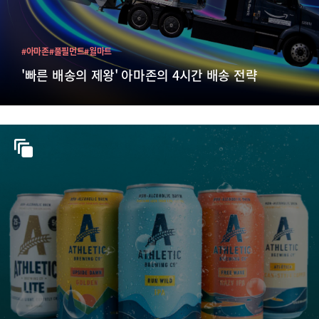
#아마존
#풀필먼트
#월마트
'빠른 배송의 제왕' 아마존의 4시간 배송 전략