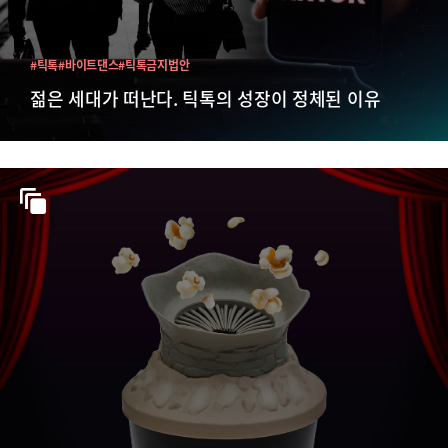
#틱톡
#바이트댄스
#틱톡금지법안
젊은 세대가 떠난다. 틱톡의 성장이 정체된 이유