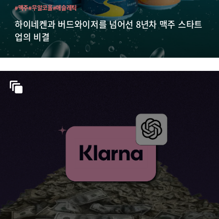
#맥주
#무알코올
#애슬레틱
하이네켄과 버드와이저를 넘어선 8년차 맥주 스타트
업의 비결