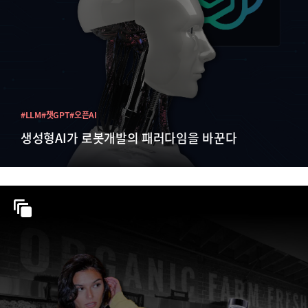
#LLM
#챗GPT
#오픈AI
생성형AI가 로봇개발의 패러다임을 바꾼다