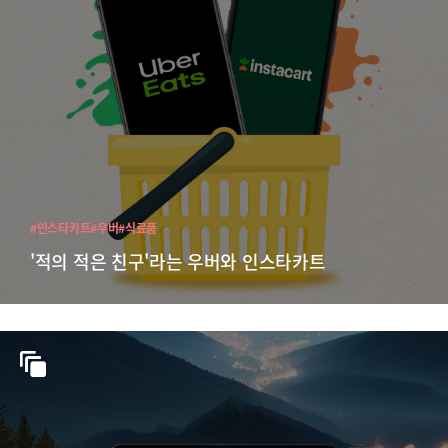
#인스타카트
#우버
#식료품
'적의 적은 친구'라는 우버와 인스타카트