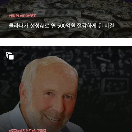
#BNPL
#IPO
#챗봇
클라나가 생성AI로 연 500억원 절감하게 된 비결
#투자
#헤지펀드
#알고리즘