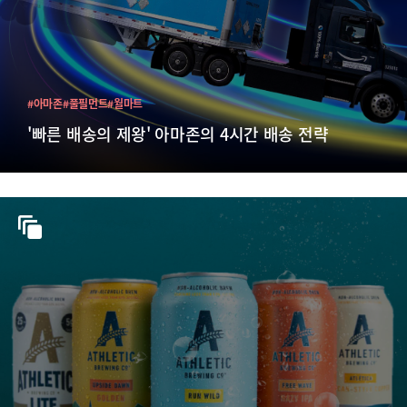
#아마존
#풀필먼트
#월마트
'빠른 배송의 제왕' 아마존의 4시간 배송 전략