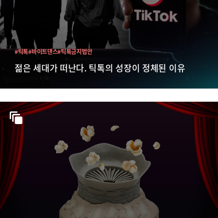
#틱톡
#바이트댄스
#틱톡금지법안
젊은 세대가 떠난다. 틱톡의 성장이 정체된 이유