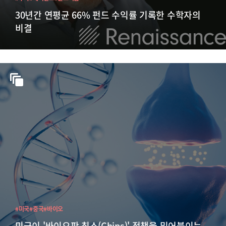
30년간 연평균 66% 펀드 수익률 기록한 수학자의
비결
#미국
#중국
#바이오
미국이 '바이오판 칩스(Chips)' 정책을 밀어붙이는