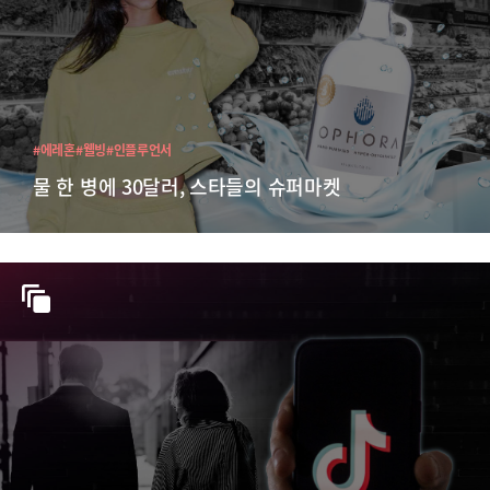
#에레혼
#웰빙
#인플루언서
물 한 병에 30달러, 스타들의 슈퍼마켓