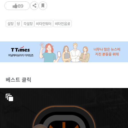
89
설탕
당
각설탕
비타민워터
비타민음료
베스트 클릭