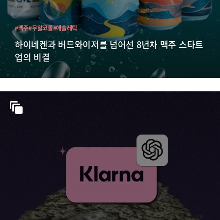
#맥주
#무알코올
#애슬레틱
하이네켄과 버드와이저를 넘어선 8년차 맥주 스타트
업의 비결