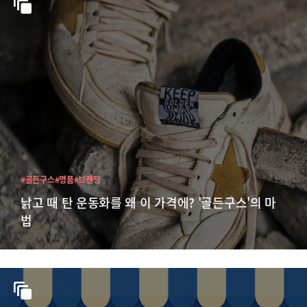
#골든구스
#명품
#브랜딩
낡고 때 탄 운동화를 왜 이 가격에? '골든구스'의 마
법