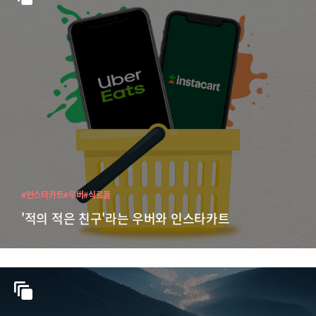
#인스타카트
#우버
#식료품
'적의 적은 친구'라는 우버와 인스타카트