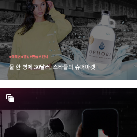
#에레혼
#웰빙
#인플루언서
물 한 병에 30달러, 스타들의 슈퍼마켓