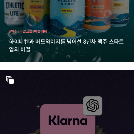
#맥주
#무알코올
#애슬레틱
하이네켄과 버드와이저를 넘어선 8년차 맥주 스타트
업의 비결