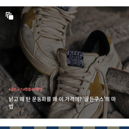
#골든구스
#명품
#브랜딩
낡고 때 탄 운동화를 왜 이 가격에? '골든구스'의 마
법