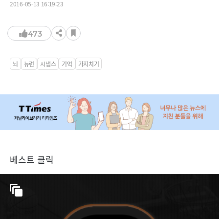
2016-05-13 16:19:23
473
뇌
뉴런
시냅스
기억
가지치기
베스트 클릭