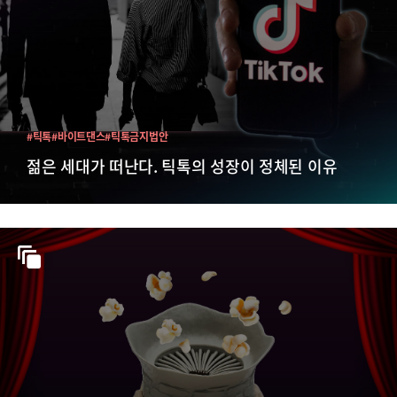
#틱톡
#바이트댄스
#틱톡금지법안
젊은 세대가 떠난다. 틱톡의 성장이 정체된 이유