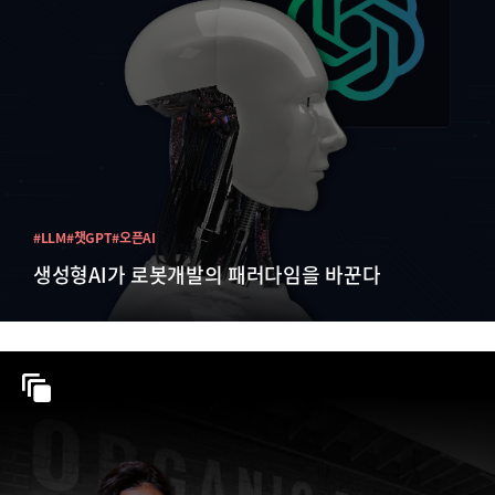
#LLM
#챗GPT
#오픈AI
생성형AI가 로봇개발의 패러다임을 바꾼다