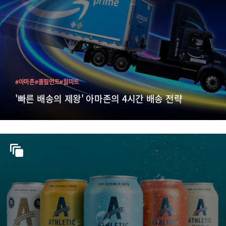
#아마존
#풀필먼트
#월마트
'빠른 배송의 제왕' 아마존의 4시간 배송 전략