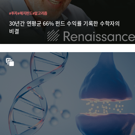
#투자
#헤지펀드
#알고리즘
30년간 연평균 66% 펀드 수익률 기록한 수학자의
비결