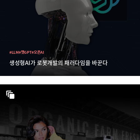
#LLM
#챗GPT
#오픈AI
생성형AI가 로봇개발의 패러다임을 바꾼다