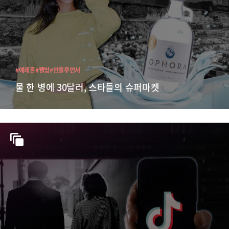
#에레혼
#웰빙
#인플루언서
물 한 병에 30달러, 스타들의 슈퍼마켓