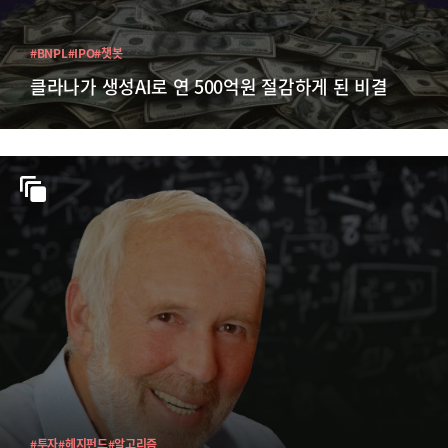
#BNPL
#IPO
#챗봇
클라나가 생성AI로 연 500억원 절감하게 된 비결
#투자
#헤지펀드
#알고리즘