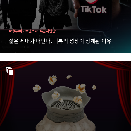
#틱톡
#바이트댄스
#틱톡금지법안
젊은 세대가 떠난다. 틱톡의 성장이 정체된 이유