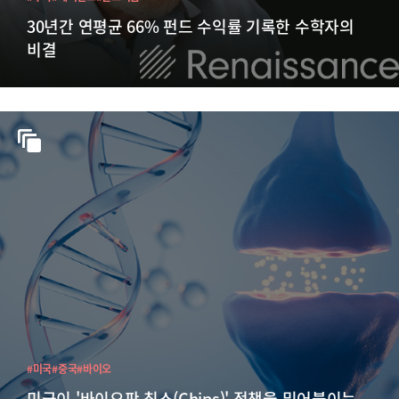
30년간 연평균 66% 펀드 수익률 기록한 수학자의
비결
#미국
#중국
#바이오
미국이 '바이오판 칩스(Chips)' 정책을 밀어붙이는