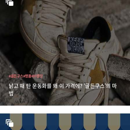
#골든구스
#명품
#브랜딩
낡고 때 탄 운동화를 왜 이 가격에? '골든구스'의 마
법