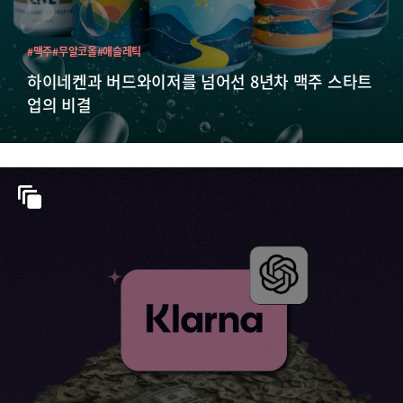
#맥주
#무알코올
#애슬레틱
하이네켄과 버드와이저를 넘어선 8년차 맥주 스타트
업의 비결