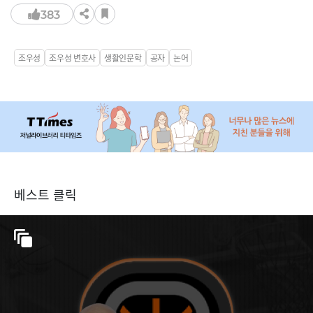
383
조우성
조우성 변호사
생활인문학
공자
논어
베스트 클릭