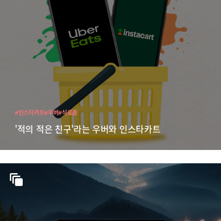
#인스타카트
#우버
#식료품
'적의 적은 친구'라는 우버와 인스타카트