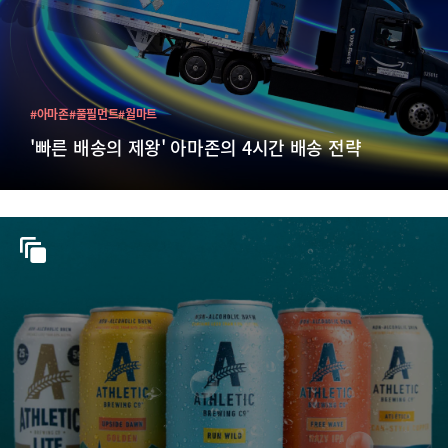
#아마존
#풀필먼트
#월마트
'빠른 배송의 제왕' 아마존의 4시간 배송 전략