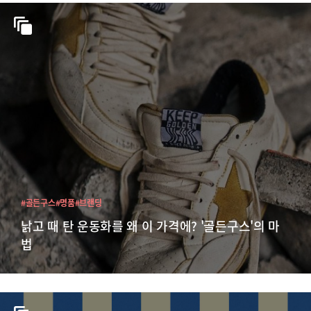
#골든구스
#명품
#브랜딩
낡고 때 탄 운동화를 왜 이 가격에? '골든구스'의 마
법