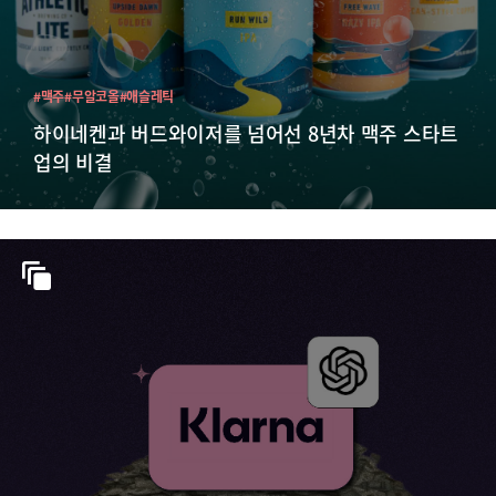
#맥주
#무알코올
#애슬레틱
하이네켄과 버드와이저를 넘어선 8년차 맥주 스타트
업의 비결