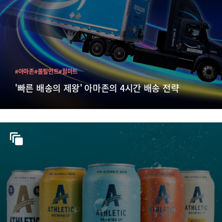
#아마존
#풀필먼트
#월마트
'빠른 배송의 제왕' 아마존의 4시간 배송 전략