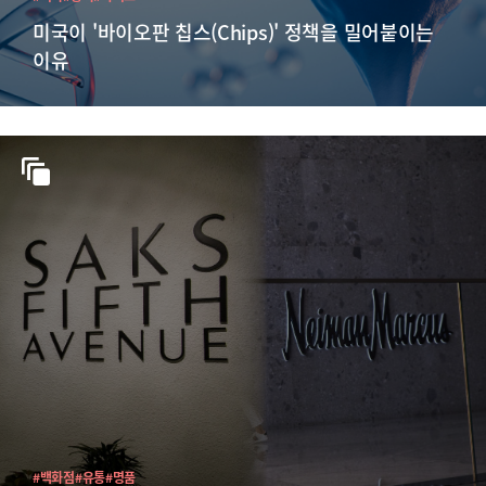
미국이 '바이오판 칩스(Chips)' 정책을 밀어붙이는
이유
#백화점
#유통
#명품