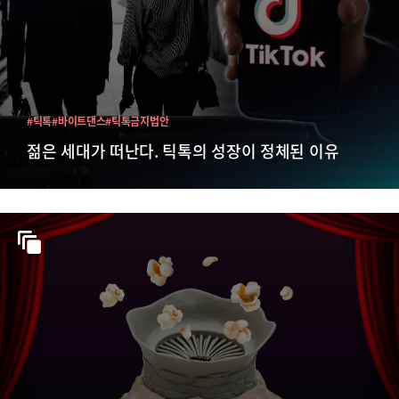
#틱톡
#바이트댄스
#틱톡금지법안
젊은 세대가 떠난다. 틱톡의 성장이 정체된 이유