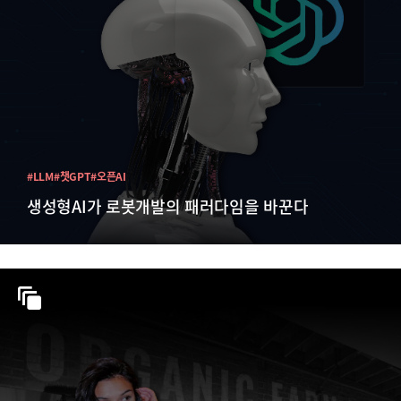
#LLM
#챗GPT
#오픈AI
생성형AI가 로봇개발의 패러다임을 바꾼다