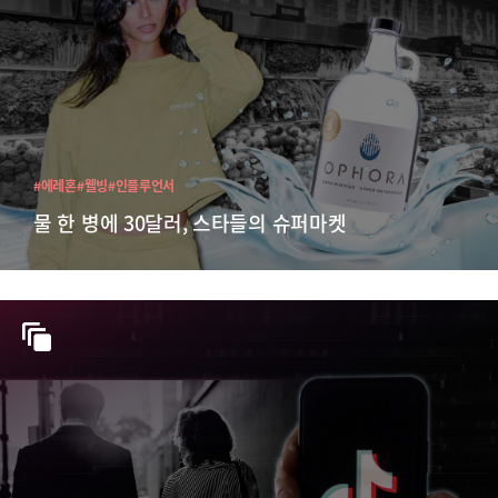
#에레혼
#웰빙
#인플루언서
물 한 병에 30달러, 스타들의 슈퍼마켓