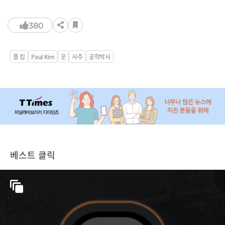
380
폴 킴
Paul Kim
운
사주
공학박사
베스트 클릭