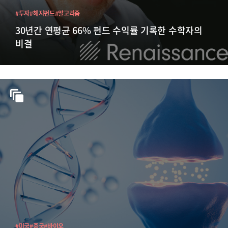
#투자
#헤지펀드
#알고리즘
30년간 연평균 66% 펀드 수익률 기록한 수학자의
비결
#미국
#중국
#바이오