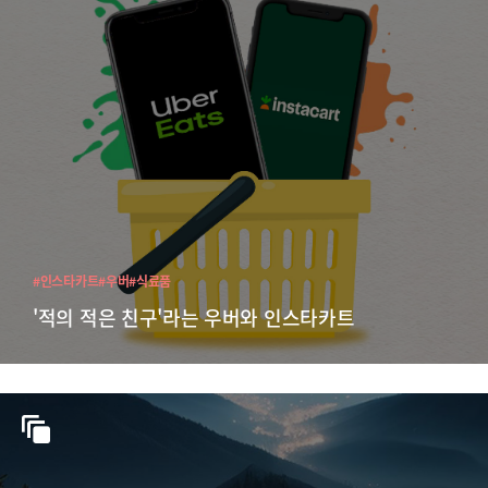
#인스타카트
#우버
#식료품
'적의 적은 친구'라는 우버와 인스타카트