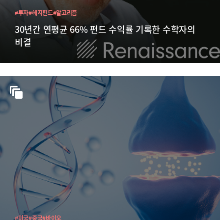
#투자
#헤지펀드
#알고리즘
30년간 연평균 66% 펀드 수익률 기록한 수학자의
비결
#미국
#중국
#바이오