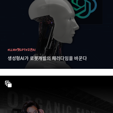
#LLM
#챗GPT
#오픈AI
생성형AI가 로봇개발의 패러다임을 바꾼다