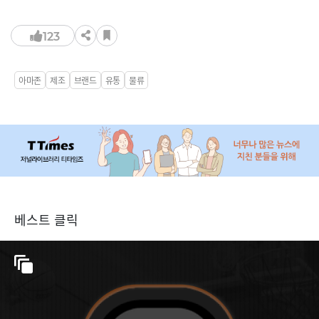
123
아마존
제조
브랜드
유통
물류
베스트 클릭