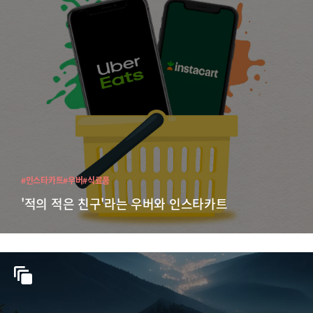
#인스타카트
#우버
#식료품
'적의 적은 친구'라는 우버와 인스타카트