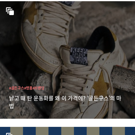
#골든구스
#명품
#브랜딩
낡고 때 탄 운동화를 왜 이 가격에? '골든구스'의 마
법