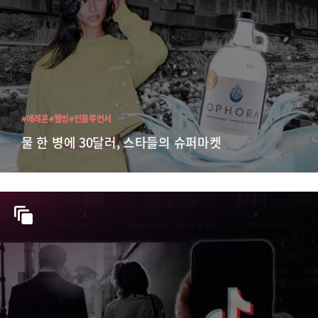
#에레혼
#웰빙
#인플루언서
물 한 병에 30달러, 스타들의 슈퍼마켓