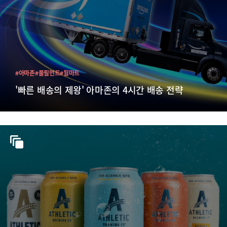
#아마존
#풀필먼트
#월마트
'빠른 배송의 제왕' 아마존의 4시간 배송 전략