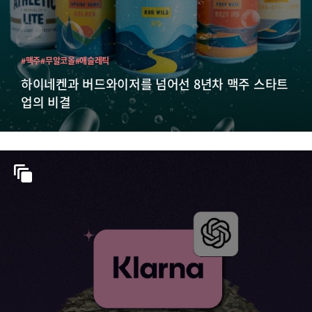
#맥주
#무알코올
#애슬레틱
하이네켄과 버드와이저를 넘어선 8년차 맥주 스타트
업의 비결