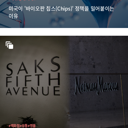
미국이 '바이오판 칩스(Chips)' 정책을 밀어붙이는
이유
#백화점
#유통
#명품