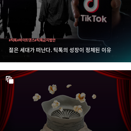
#틱톡
#바이트댄스
#틱톡금지법안
젊은 세대가 떠난다. 틱톡의 성장이 정체된 이유