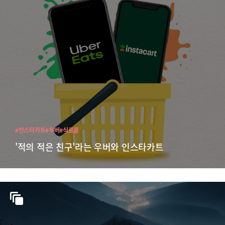
#인스타카트
#우버
#식료품
'적의 적은 친구'라는 우버와 인스타카트