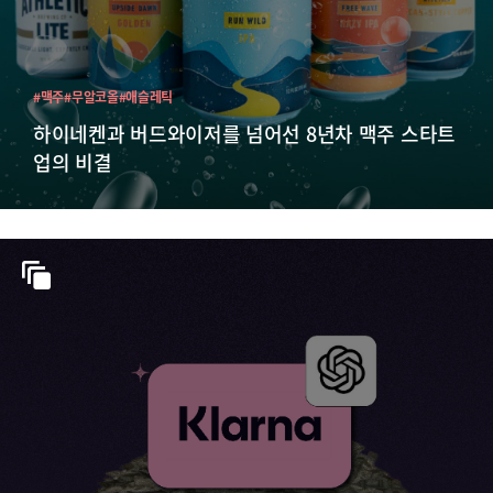
#맥주
#무알코올
#애슬레틱
하이네켄과 버드와이저를 넘어선 8년차 맥주 스타트
업의 비결