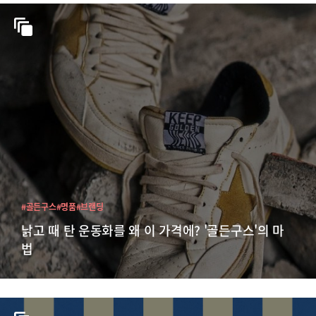
#골든구스
#명품
#브랜딩
낡고 때 탄 운동화를 왜 이 가격에? '골든구스'의 마
법