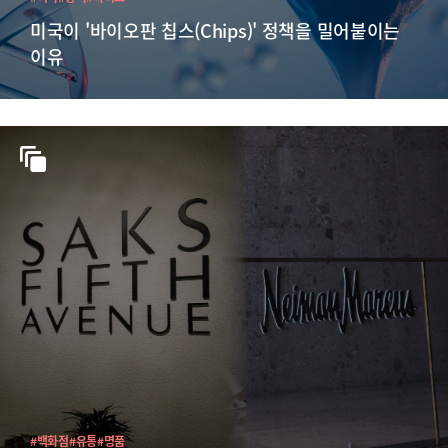
미국이 '바이오판 칩스(Chips)' 정책을 밀어붙이는
이유
#백화점
#유통
#명품