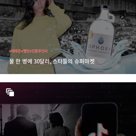
#에레혼
#웰빙
#인플루언서
물 한 병에 30달러, 스타들의 슈퍼마켓