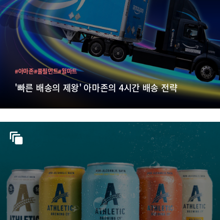
#아마존
#풀필먼트
#월마트
'빠른 배송의 제왕' 아마존의 4시간 배송 전략