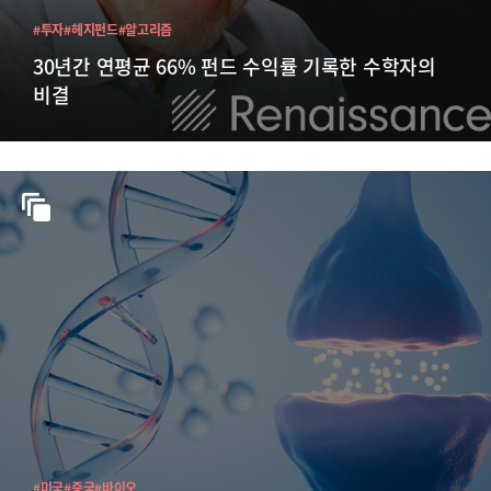
#투자
#헤지펀드
#알고리즘
30년간 연평균 66% 펀드 수익률 기록한 수학자의
비결
#미국
#중국
#바이오