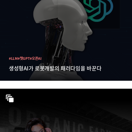
#LLM
#챗GPT
#오픈AI
생성형AI가 로봇개발의 패러다임을 바꾼다