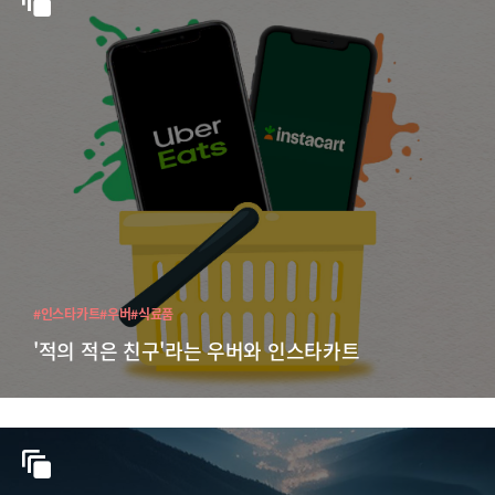
#인스타카트
#우버
#식료품
'적의 적은 친구'라는 우버와 인스타카트