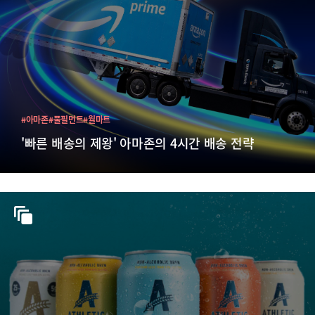
#아마존
#풀필먼트
#월마트
'빠른 배송의 제왕' 아마존의 4시간 배송 전략