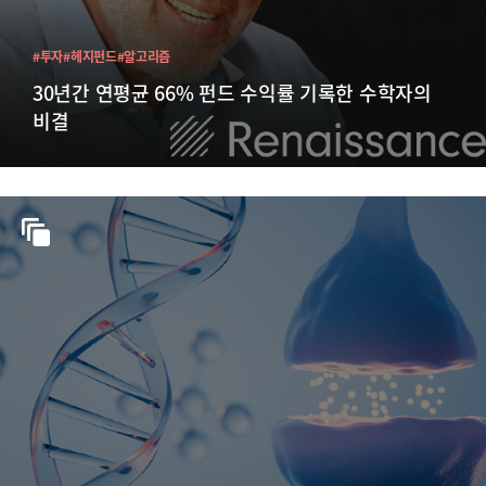
#투자
#헤지펀드
#알고리즘
30년간 연평균 66% 펀드 수익률 기록한 수학자의
비결