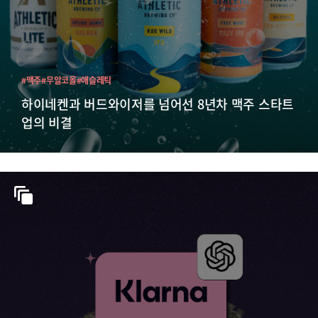
#맥주
#무알코올
#애슬레틱
하이네켄과 버드와이저를 넘어선 8년차 맥주 스타트
업의 비결