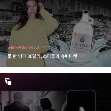
#에레혼
#웰빙
#인플루언서
물 한 병에 30달러, 스타들의 슈퍼마켓