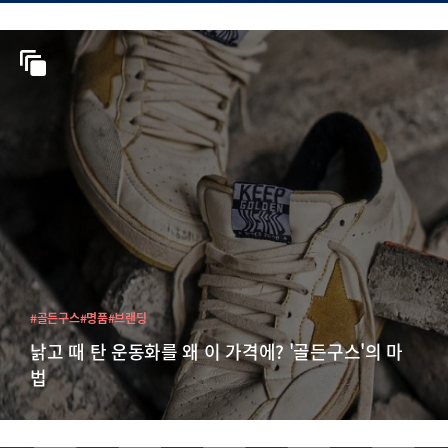
#골든구스
#명품
#브랜딩
낡고 때 탄 운동화를 왜 이 가격에? '골든구스'의 마
법