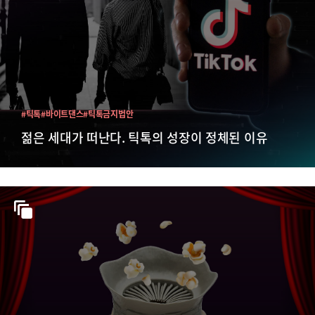
#틱톡
#바이트댄스
#틱톡금지법안
젊은 세대가 떠난다. 틱톡의 성장이 정체된 이유