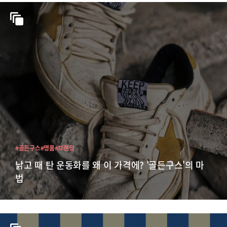
#골든구스
#명품
#브랜딩
낡고 때 탄 운동화를 왜 이 가격에? '골든구스'의 마
법