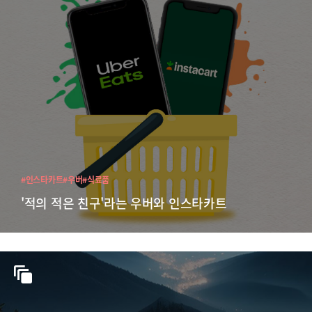
#인스타카트
#우버
#식료품
'적의 적은 친구'라는 우버와 인스타카트