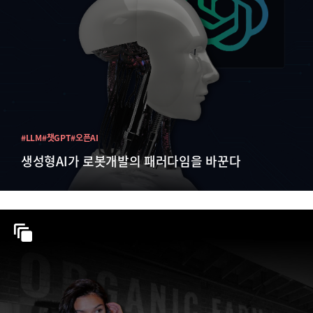
#LLM
#챗GPT
#오픈AI
생성형AI가 로봇개발의 패러다임을 바꾼다