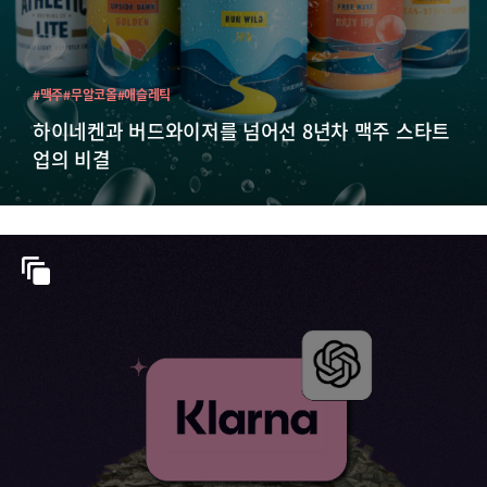
#맥주
#무알코올
#애슬레틱
하이네켄과 버드와이저를 넘어선 8년차 맥주 스타트
업의 비결