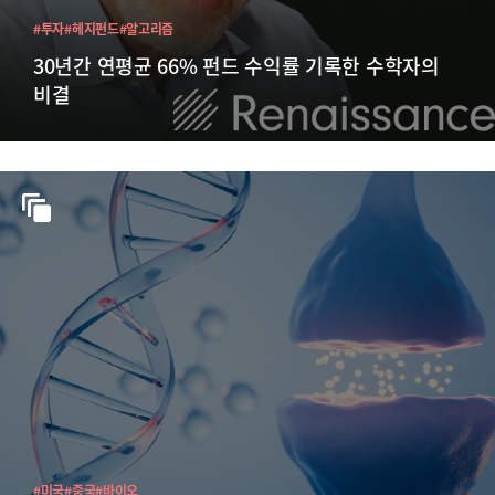
#투자
#헤지펀드
#알고리즘
30년간 연평균 66% 펀드 수익률 기록한 수학자의
비결
#미국
#중국
#바이오