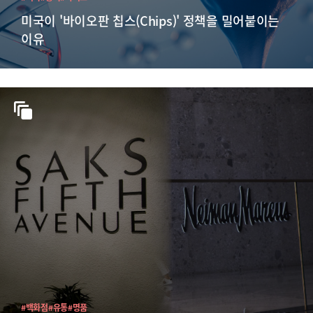
미국이 '바이오판 칩스(Chips)' 정책을 밀어붙이는
이유
#백화점
#유통
#명품