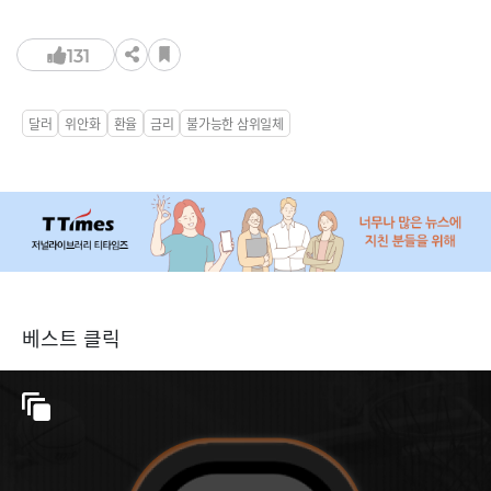
131
달러
위안화
환율
금리
불가능한 삼위일체
베스트 클릭