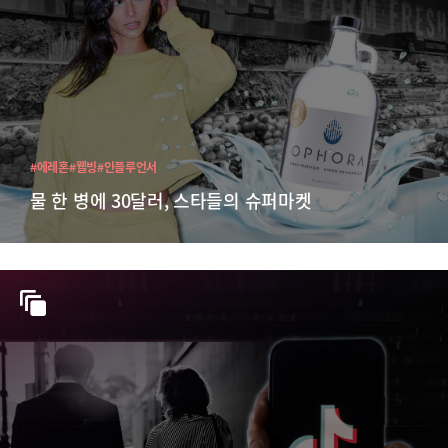
#에레혼
#웰빙
#인플루언서
물 한 병에 30달러, 스타들의 슈퍼마켓