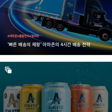
#아마존
#풀필먼트
#월마트
'빠른 배송의 제왕' 아마존의 4시간 배송 전략