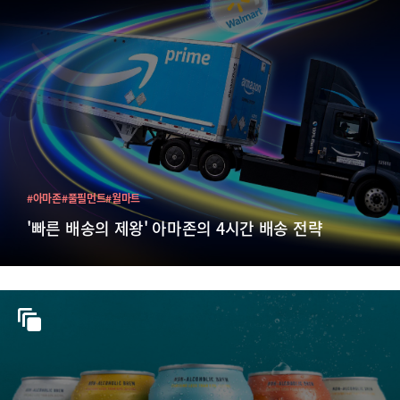
#아마존
#풀필먼트
#월마트
'빠른 배송의 제왕' 아마존의 4시간 배송 전략