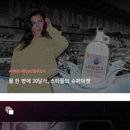
#에레혼
#웰빙
#인플루언서
물 한 병에 30달러, 스타들의 슈퍼마켓