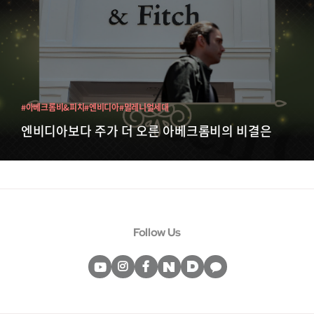
#아베크롬비&피치
#엔비디아
#밀레니얼세대
엔비디아보다 주가 더 오른 아베크롬비의 비결은
Follow Us