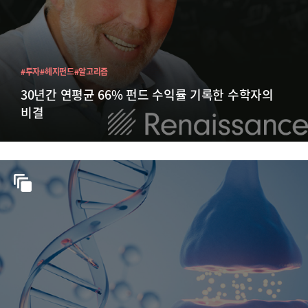
#투자
#헤지펀드
#알고리즘
30년간 연평균 66% 펀드 수익률 기록한 수학자의
비결