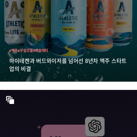
#맥주
#무알코올
#애슬레틱
하이네켄과 버드와이저를 넘어선 8년차 맥주 스타트
업의 비결