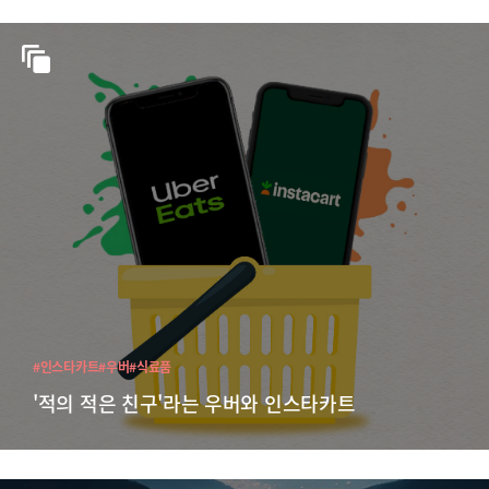
#인스타카트
#우버
#식료품
'적의 적은 친구'라는 우버와 인스타카트