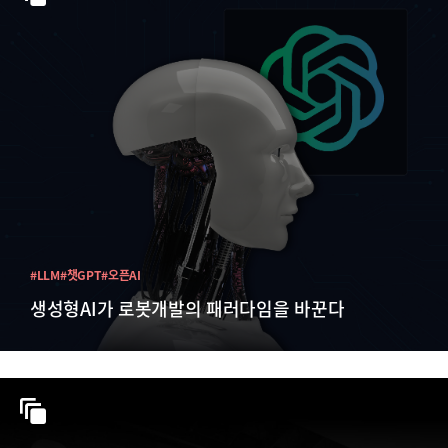
#LLM
#챗GPT
#오픈AI
생성형AI가 로봇개발의 패러다임을 바꾼다