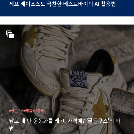
제프 베이조스도 극찬한 베스트바이의 AI 활용법
#골든구스
#명품
#브랜딩
낡고 때 탄 운동화를 왜 이 가격에? '골든구스'의 마
법