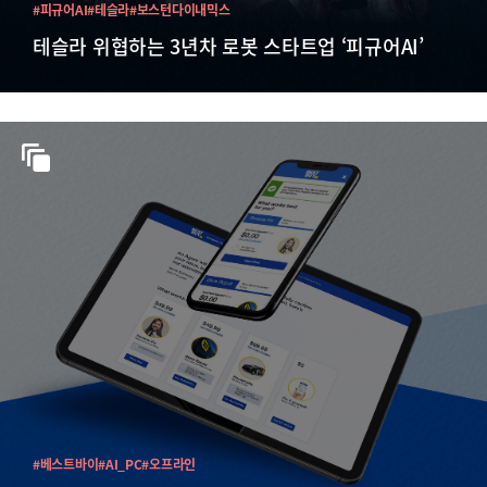
#피규어AI
#테슬라
#보스턴다이내믹스
테슬라 위협하는 3년차 로봇 스타트업 ‘피규어AI’
#베스트바이
#AI_PC
#오프라인