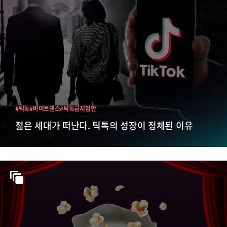
#틱톡
#바이트댄스
#틱톡금지법안
젊은 세대가 떠난다. 틱톡의 성장이 정체된 이유