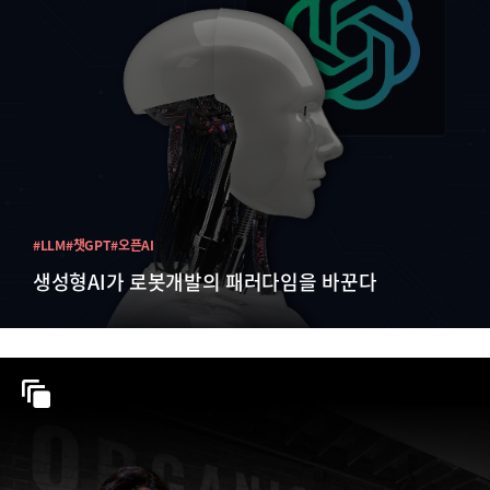
#LLM
#챗GPT
#오픈AI
생성형AI가 로봇개발의 패러다임을 바꾼다