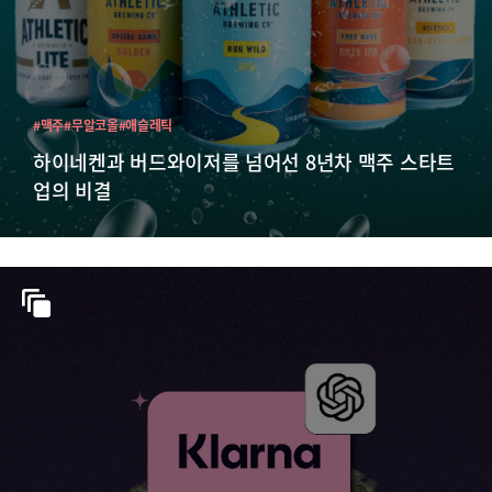
#맥주
#무알코올
#애슬레틱
하이네켄과 버드와이저를 넘어선 8년차 맥주 스타트
업의 비결