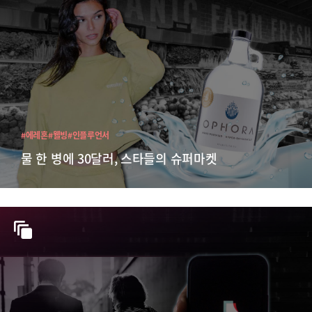
#에레혼
#웰빙
#인플루언서
물 한 병에 30달러, 스타들의 슈퍼마켓