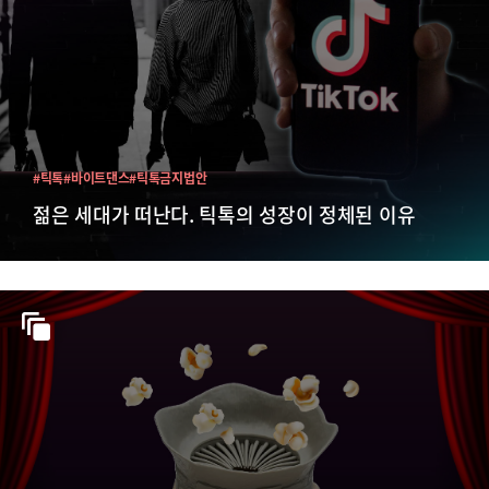
#틱톡
#바이트댄스
#틱톡금지법안
젊은 세대가 떠난다. 틱톡의 성장이 정체된 이유