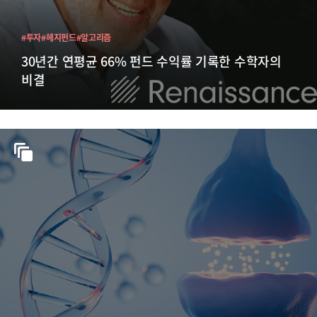
#투자
#헤지펀드
#알고리즘
30년간 연평균 66% 펀드 수익률 기록한 수학자의
비결