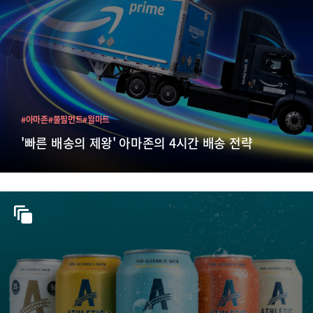
#아마존
#풀필먼트
#월마트
'빠른 배송의 제왕' 아마존의 4시간 배송 전략