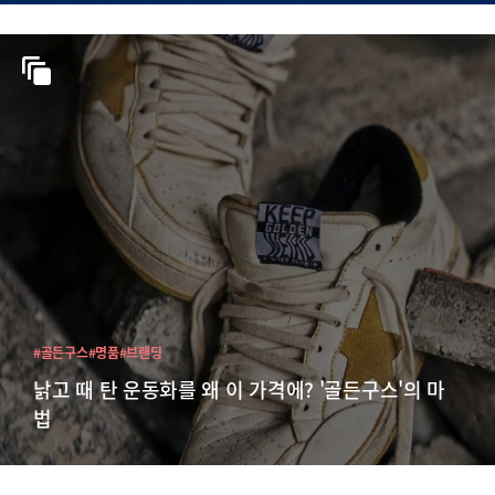
#골든구스
#명품
#브랜딩
낡고 때 탄 운동화를 왜 이 가격에? '골든구스'의 마
법