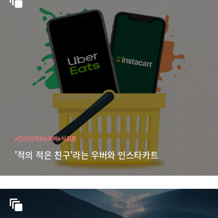
#인스타카트
#우버
#식료품
'적의 적은 친구'라는 우버와 인스타카트