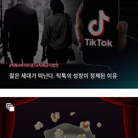
#틱톡
#바이트댄스
#틱톡금지법안
젊은 세대가 떠난다. 틱톡의 성장이 정체된 이유