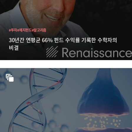
#투자
#헤지펀드
#알고리즘
30년간 연평균 66% 펀드 수익률 기록한 수학자의
비결