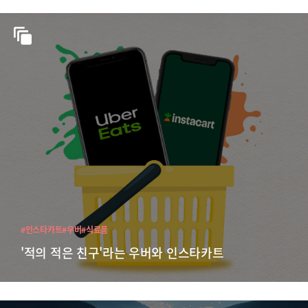
#인스타카트
#우버
#식료품
'적의 적은 친구'라는 우버와 인스타카트