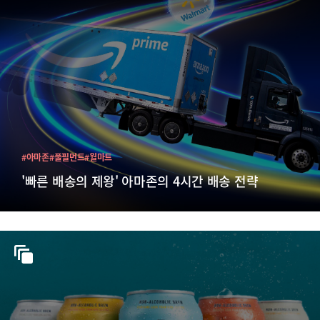
#아마존
#풀필먼트
#월마트
'빠른 배송의 제왕' 아마존의 4시간 배송 전략