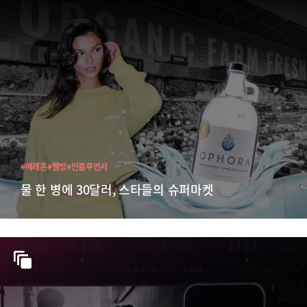
#에레혼
#웰빙
#인플루언서
물 한 병에 30달러, 스타들의 슈퍼마켓