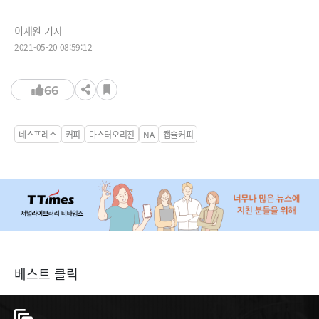
이재원 기자
2021-05-20 08:59:12
66
네스프레소
커피
마스터오리진
NA
캡슐커피
베스트 클릭