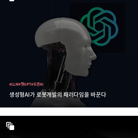
#LLM
#챗GPT
#오픈AI
생성형AI가 로봇개발의 패러다임을 바꾼다