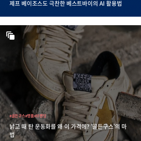
제프 베이조스도 극찬한 베스트바이의 AI 활용법
#골든구스
#명품
#브랜딩
낡고 때 탄 운동화를 왜 이 가격에? '골든구스'의 마
법