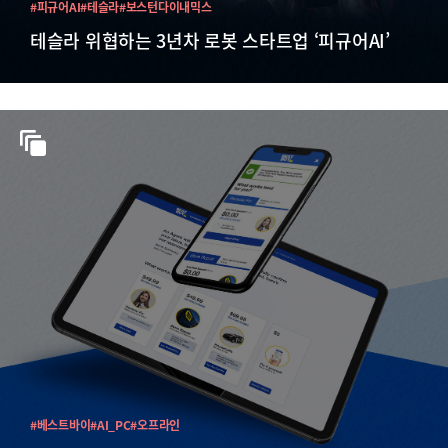
#피규어AI
#테슬라
#보스턴다이내믹스
테슬라 위협하는 3년차 로봇 스타트업 ‘피규어AI’
#베스트바이
#AI_PC
#오프라인