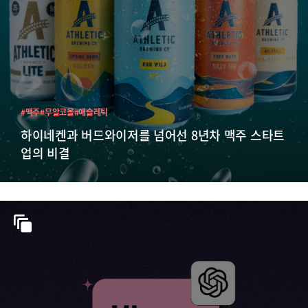
#맥주
#무알코올
#애슬레틱
하이네켄과 버드와이저를 넘어선 8년차 맥주 스타트
업의 비결