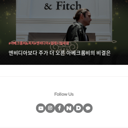
#아베크롬비&피치
#엔비디아
#밀레니얼세대
엔비디아보다 주가 더 오른 아베크롬비의 비결은
Follow Us