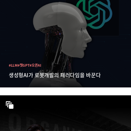
#LLM
#챗GPT
#오픈AI
생성형AI가 로봇개발의 패러다임을 바꾼다