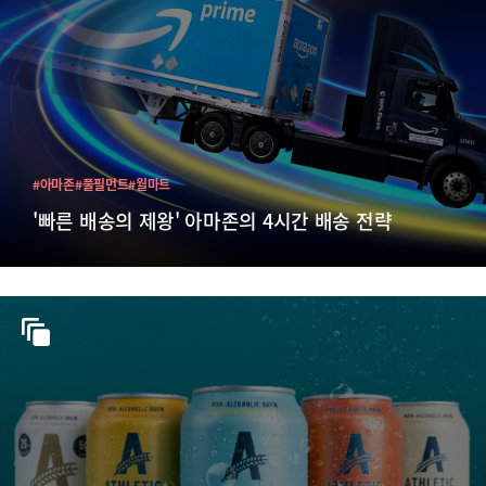
#아마존
#풀필먼트
#월마트
'빠른 배송의 제왕' 아마존의 4시간 배송 전략