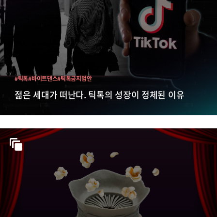
#틱톡
#바이트댄스
#틱톡금지법안
젊은 세대가 떠난다. 틱톡의 성장이 정체된 이유