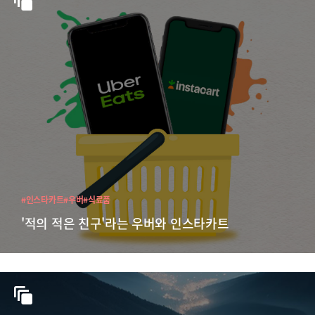
#인스타카트
#우버
#식료품
'적의 적은 친구'라는 우버와 인스타카트