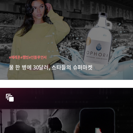
#에레혼
#웰빙
#인플루언서
물 한 병에 30달러, 스타들의 슈퍼마켓