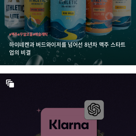
#맥주
#무알코올
#애슬레틱
하이네켄과 버드와이저를 넘어선 8년차 맥주 스타트
업의 비결