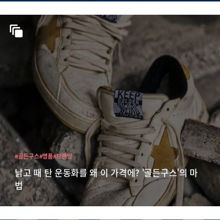
#골든구스
#명품
#브랜딩
낡고 때 탄 운동화를 왜 이 가격에? '골든구스'의 마
법