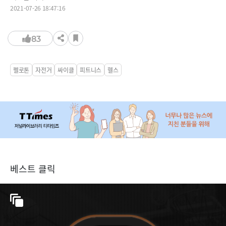
2021-07-26 18:47:16
83
펠로톤
자전거
싸이클
피트니스
헬스
베스트 클릭