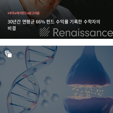
#투자
#헤지펀드
#알고리즘
30년간 연평균 66% 펀드 수익률 기록한 수학자의
비결