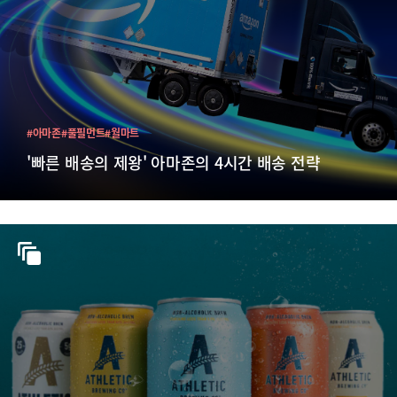
#아마존
#풀필먼트
#월마트
'빠른 배송의 제왕' 아마존의 4시간 배송 전략