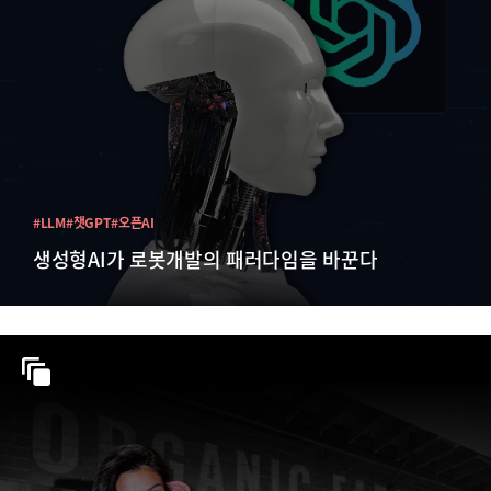
#LLM
#챗GPT
#오픈AI
생성형AI가 로봇개발의 패러다임을 바꾼다