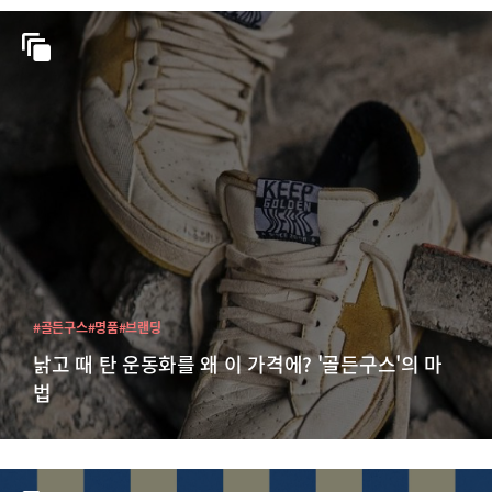
#골든구스
#명품
#브랜딩
낡고 때 탄 운동화를 왜 이 가격에? '골든구스'의 마
법