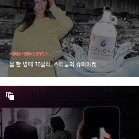
#에레혼
#웰빙
#인플루언서
물 한 병에 30달러, 스타들의 슈퍼마켓