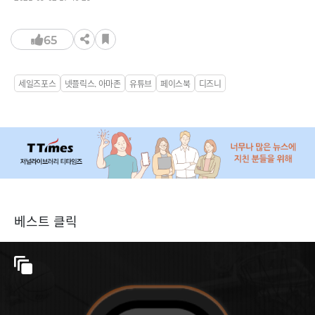
65
세일즈포스
넷플릭스. 아마존
유튜브
페이스북
디즈니
베스트 클릭