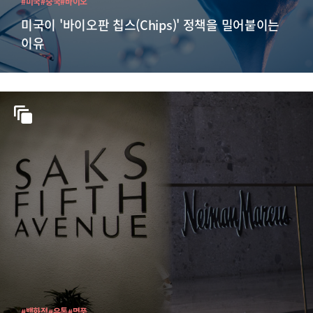
#미국
#중국
#바이오
미국이 '바이오판 칩스(Chips)' 정책을 밀어붙이는
이유
#백화점
#유통
#명품