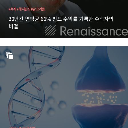
#투자
#헤지펀드
#알고리즘
30년간 연평균 66% 펀드 수익률 기록한 수학자의
비결