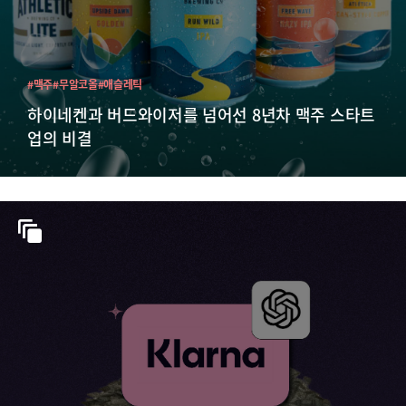
#맥주
#무알코올
#애슬레틱
하이네켄과 버드와이저를 넘어선 8년차 맥주 스타트
업의 비결