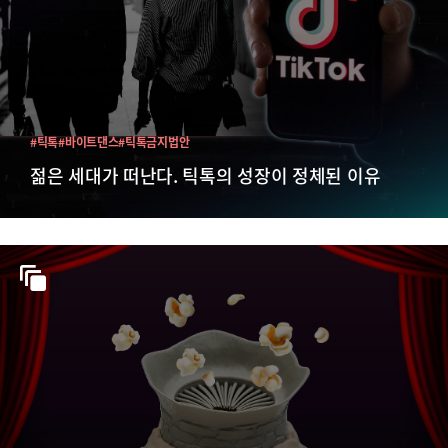
#틱톡
#바이트댄스
#틱톡금지법안
젊은 세대가 떠난다. 틱톡의 성장이 정체된 이유