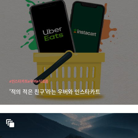
#인스타카트
#우버
#식료품
'적의 적은 친구'라는 우버와 인스타카트