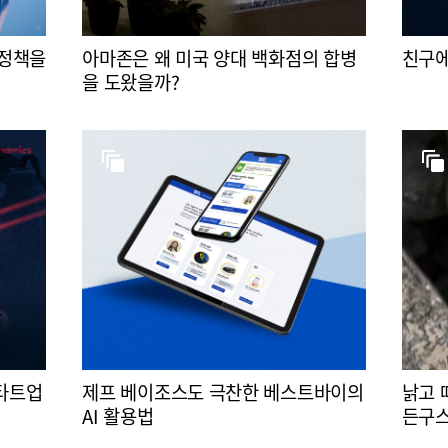
 정책을
아마존은 왜 미국 양대 백화점의 합병
친구에
을 도왔을까?
스타트업
제프 베이조스도 극찬한 베스트바이의
낡고 
AI 활용법
든구스