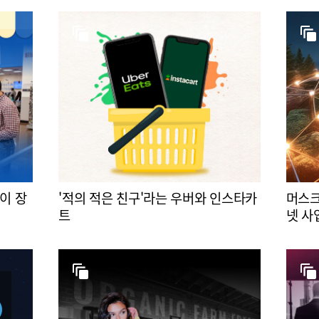
이 장
'적의 적은 친구'라는 우버와 인스타카
머스크
트
넷 사