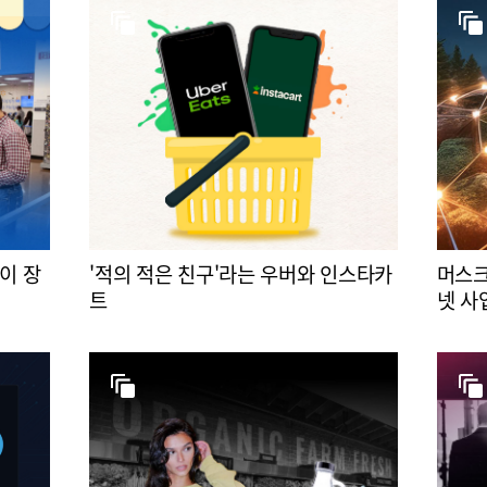
이 장
'적의 적은 친구'라는 우버와 인스타카
머스크
트
넷 사