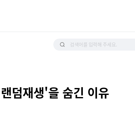
'랜덤재생'을 숨긴 이유