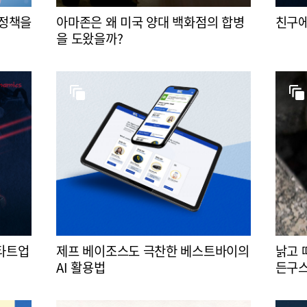
 정책을
아마존은 왜 미국 양대 백화점의 합병
친구에
을 도왔을까?
스타트업
제프 베이조스도 극찬한 베스트바이의
낡고 
AI 활용법
든구스