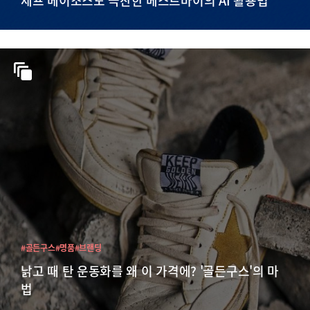
#골든구스
#명품
#브랜딩
낡고 때 탄 운동화를 왜 이 가격에? '골든구스'의 마
법