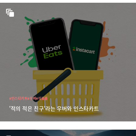
#인스타카트
#우버
#식료품
'적의 적은 친구'라는 우버와 인스타카트