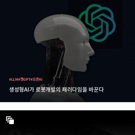
#LLM
#챗GPT
#오픈AI
생성형AI가 로봇개발의 패러다임을 바꾼다