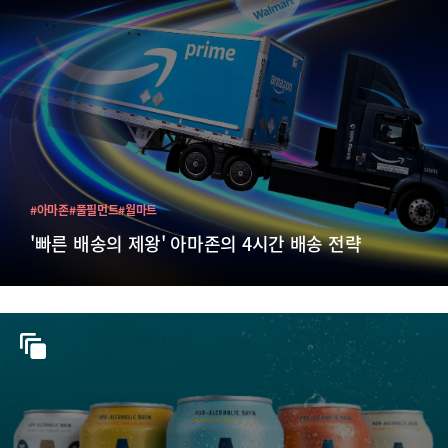
#아마존
#풀필먼트
#월마트
'빠른 배송의 제왕' 아마존의 4시간 배송 전략