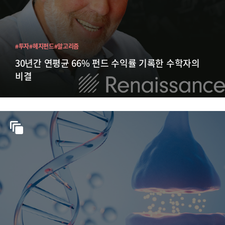
#투자
#헤지펀드
#알고리즘
30년간 연평균 66% 펀드 수익률 기록한 수학자의
비결