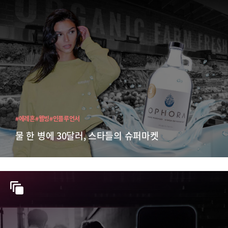
#에레혼
#웰빙
#인플루언서
물 한 병에 30달러, 스타들의 슈퍼마켓