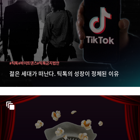
#틱톡
#바이트댄스
#틱톡금지법안
젊은 세대가 떠난다. 틱톡의 성장이 정체된 이유