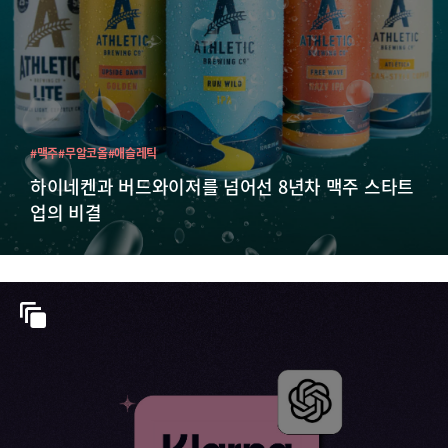
#맥주
#무알코올
#애슬레틱
하이네켄과 버드와이저를 넘어선 8년차 맥주 스타트
업의 비결