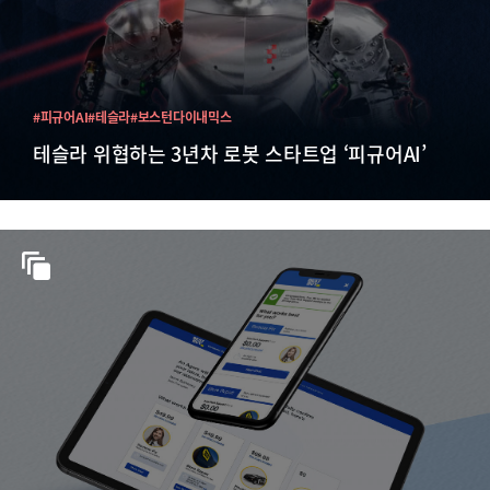
#피규어AI
#테슬라
#보스턴다이내믹스
테슬라 위협하는 3년차 로봇 스타트업 ‘피규어AI’