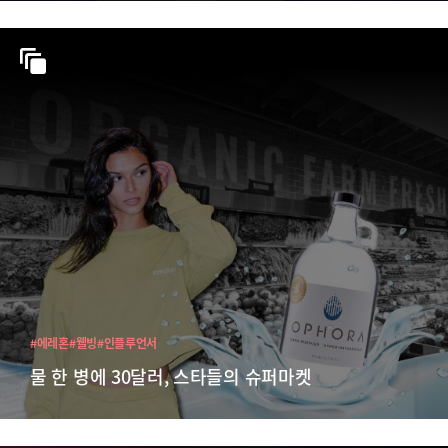
#에레혼
#웰빙
#인플루언서
물 한 병에 30달러, 스타들의 슈퍼마켓