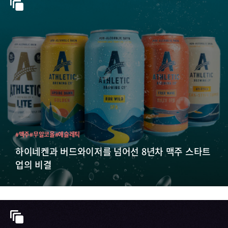
#맥주
#무알코올
#애슬레틱
하이네켄과 버드와이저를 넘어선 8년차 맥주 스타트
업의 비결