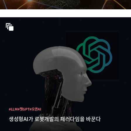
#LLM
#챗GPT
#오픈AI
생성형AI가 로봇개발의 패러다임을 바꾼다