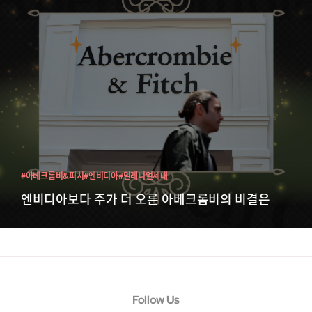
#아베크롬비&피치
#엔비디아
#밀레니얼세대
엔비디아보다 주가 더 오른 아베크롬비의 비결은
Follow Us