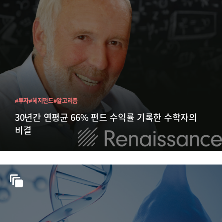
#투자
#헤지펀드
#알고리즘
30년간 연평균 66% 펀드 수익률 기록한 수학자의
비결