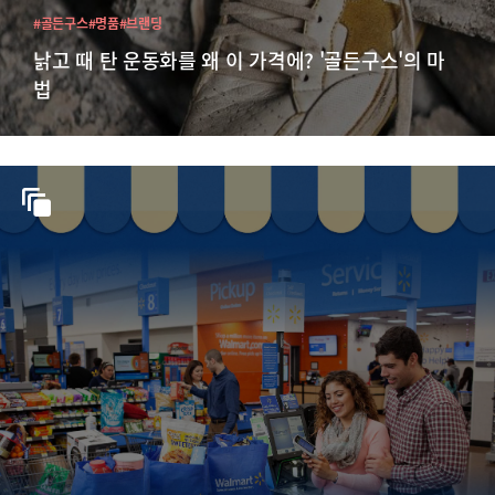
#골든구스
#명품
#브랜딩
낡고 때 탄 운동화를 왜 이 가격에? '골든구스'의 마
법