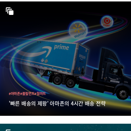
#아마존
#풀필먼트
#월마트
'빠른 배송의 제왕' 아마존의 4시간 배송 전략