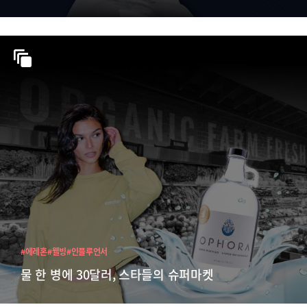
#에레혼
#웰빙
#인플루언서
물 한 병에 30달러, 스타들의 슈퍼마켓