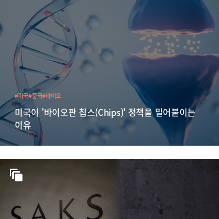
#미국
#중국
#바이오
미국이 '바이오판 칩스(Chips)' 정책을 밀어붙이는
이유