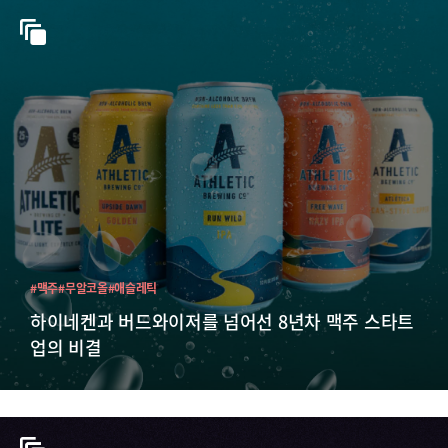
#맥주
#무알코올
#애슬레틱
하이네켄과 버드와이저를 넘어선 8년차 맥주 스타트
업의 비결