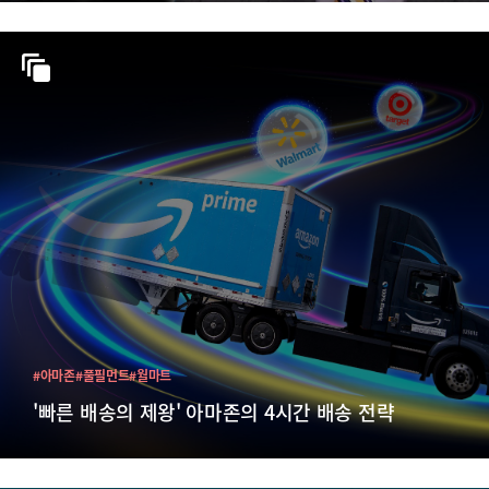
#아마존
#풀필먼트
#월마트
'빠른 배송의 제왕' 아마존의 4시간 배송 전략