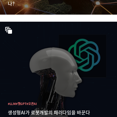
나?
#LLM
#챗GPT
#오픈AI
생성형AI가 로봇개발의 패러다임을 바꾼다