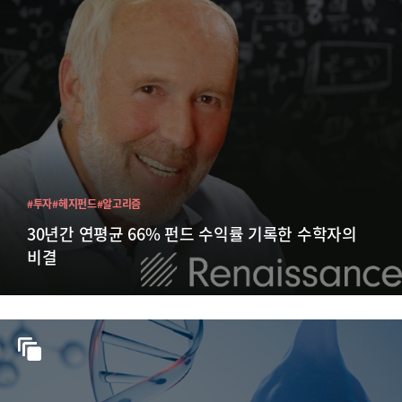
#투자
#헤지펀드
#알고리즘
30년간 연평균 66% 펀드 수익률 기록한 수학자의
비결