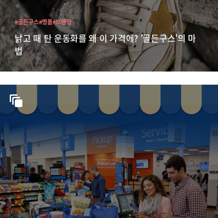
#골든구스
#명품
#브랜딩
낡고 때 탄 운동화를 왜 이 가격에? '골든구스'의 마
법