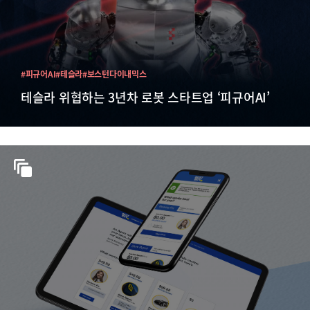
#피규어AI
#테슬라
#보스턴다이내믹스
테슬라 위협하는 3년차 로봇 스타트업 ‘피규어AI’