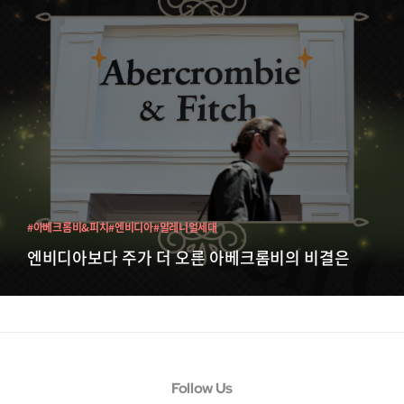
#아베크롬비&피치
#엔비디아
#밀레니얼세대
엔비디아보다 주가 더 오른 아베크롬비의 비결은
Follow Us