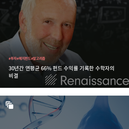
#투자
#헤지펀드
#알고리즘
30년간 연평균 66% 펀드 수익률 기록한 수학자의
비결