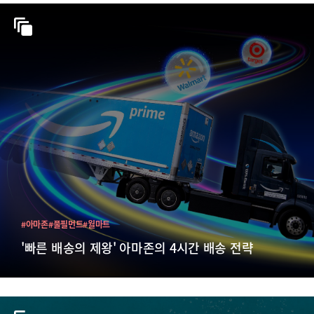
#아마존
#풀필먼트
#월마트
'빠른 배송의 제왕' 아마존의 4시간 배송 전략