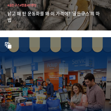
#골든구스
#명품
#브랜딩
낡고 때 탄 운동화를 왜 이 가격에? '골든구스'의 마
법