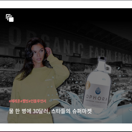
#에레혼
#웰빙
#인플루언서
물 한 병에 30달러, 스타들의 슈퍼마켓