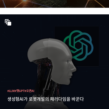
#LLM
#챗GPT
#오픈AI
생성형AI가 로봇개발의 패러다임을 바꾼다