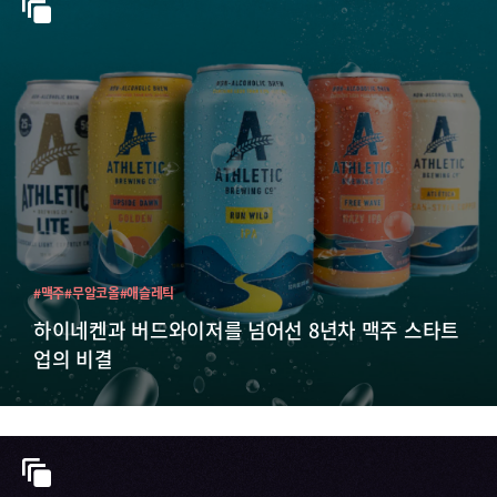
#맥주
#무알코올
#애슬레틱
하이네켄과 버드와이저를 넘어선 8년차 맥주 스타트
업의 비결