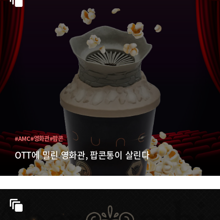
#AMC
#영화관
#팝콘
OTT에 밀린 영화관, 팝콘통이 살린다