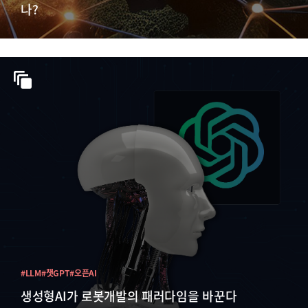
나?
#LLM
#챗GPT
#오픈AI
생성형AI가 로봇개발의 패러다임을 바꾼다