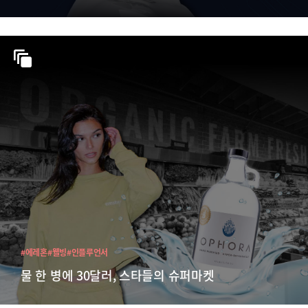
#에레혼
#웰빙
#인플루언서
물 한 병에 30달러, 스타들의 슈퍼마켓