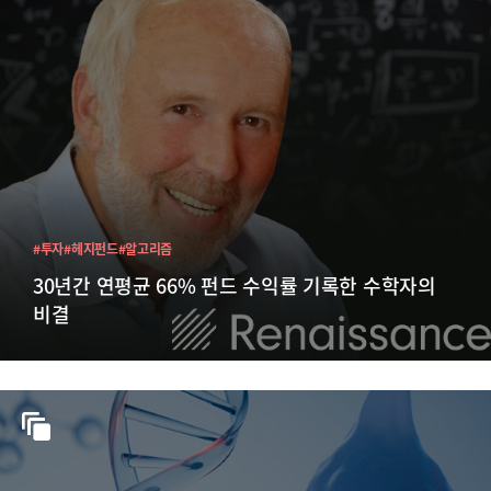
#투자
#헤지펀드
#알고리즘
30년간 연평균 66% 펀드 수익률 기록한 수학자의
비결