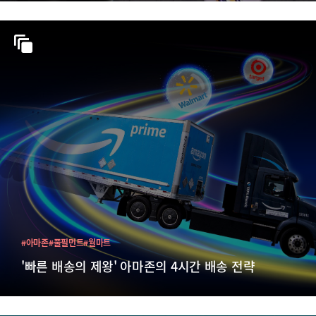
#아마존
#풀필먼트
#월마트
'빠른 배송의 제왕' 아마존의 4시간 배송 전략