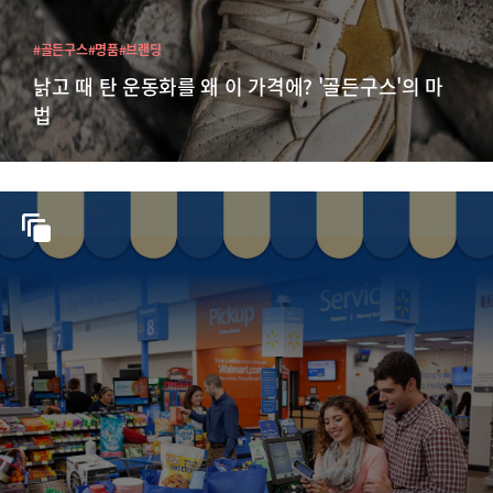
#골든구스
#명품
#브랜딩
낡고 때 탄 운동화를 왜 이 가격에? '골든구스'의 마
법