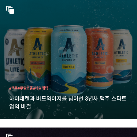
#맥주
#무알코올
#애슬레틱
하이네켄과 버드와이저를 넘어선 8년차 맥주 스타트
업의 비결