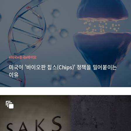
#미국
#중국
#바이오
미국이 '바이오판 칩스(Chips)' 정책을 밀어붙이는
이유