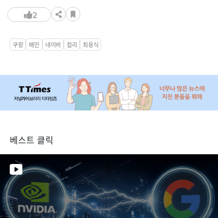
2
쿠팡
배민
네이버
컬리
최용식
베스트 클릭