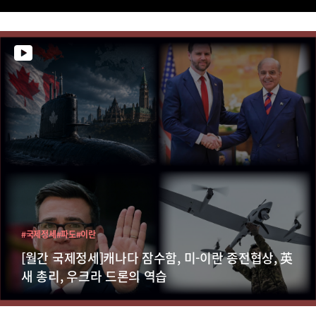
#국제정세
#파도
#이란
[월간 국제정세]캐나다 잠수함, 미-이란 종전협상, 英
새 총리, 우크라 드론의 역습