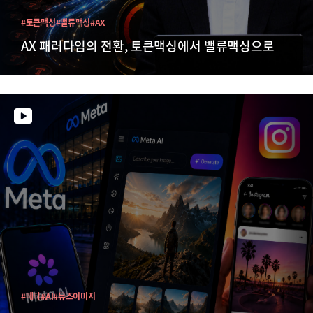
#토큰맥싱
#밸류맥싱
#AX
AX 패러다임의 전환, 토큰맥싱에서 밸류맥싱으로
#메타
#AI
#뮤즈이미지