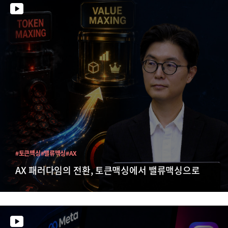
#토큰맥싱
#밸류맥싱
#AX
AX 패러다임의 전환, 토큰맥싱에서 밸류맥싱으로