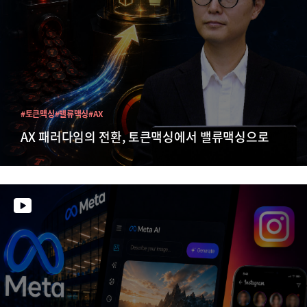
#토큰맥싱
#밸류맥싱
#AX
AX 패러다임의 전환, 토큰맥싱에서 밸류맥싱으로