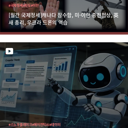
#국제정세
#파도
#이란
[월간 국제정세]캐나다 잠수함, 미-이란 종전협상, 英
새 총리, 우크라 드론의 역습
#스노우플레이크
#에이전틱AI
#데이터