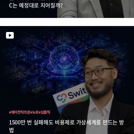
C는 예정대로 지어질까?
#에이전틱트윈
#뉴로
#심볼릭
1500만 번 실패해도 비용제로 가상세계를 만드는 방
법