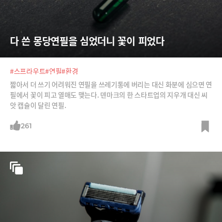
다 쓴 몽당연필을 심었더니 꽃이 피었다
#스프라우트
#연필
#환경
짧아서 더 쓰기 어려워진 연필을 쓰레기통에 버리는 대신 화분에 심으면 연
필에서 꽃이 피고 열매도 맺는다. 덴마크의 한 스타트업의 지우개 대신 씨
앗 캡슐이 달린 연필.
261