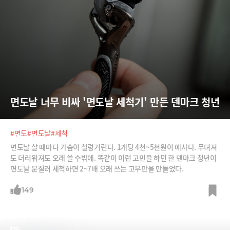
면도날 너무 비싸 '면도날 세척기' 만든 덴마크 청년
#면도
#면도날
#세척
면도날 살 때마다 가슴이 철렁거린다. 1개당 4천~5천원이 예사다. 무뎌져
도 더러워져도 오래 쓸 수밖에. 똑같이 이런 고민을 하던 한 덴마크 청년이
면도날 문질러 세척하면 2~7배 오래 쓰는 고무판을 만들었다.
149