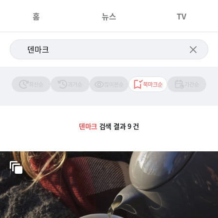
홈
뉴스
TV
최신순
과거순
많이본순
북마크순
기간순
덴마크
검색 결과 9 건