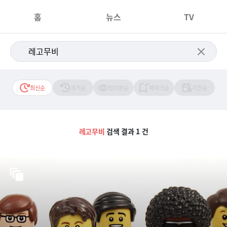
홈
뉴스
TV
최신순
과거순
많이본순
북마크순
기간순
레고무비
검색 결과 1 건