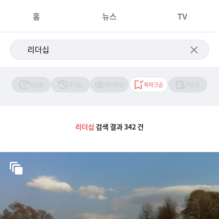
홈
뉴스
TV
최신순
과거순
많이본순
북마크순
기간순
리더십
검색 결과 342 건