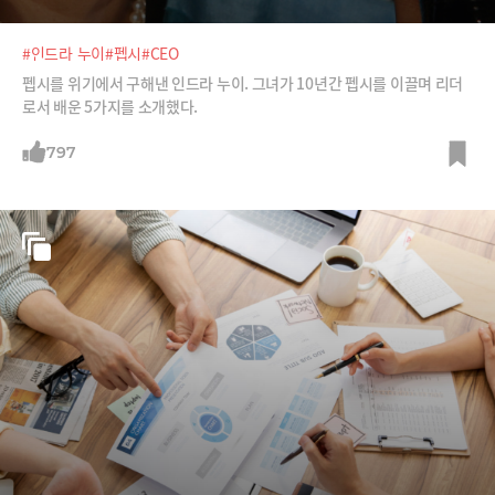
#인드라 누이
#펩시
#CEO
펩시를 위기에서 구해낸 인드라 누이. 그녀가 10년간 펩시를 이끌며 리더
로서 배운 5가지를 소개했다.
797