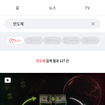
홈
뉴스
TV
최신순
과거순
많이본순
북마크순
기간순
반도체
검색 결과 127 건