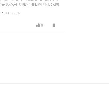
라인플랫폼독점규제법'(온플법)이 다시금 살아
 때마침 미국에서도 정부가 구글에 크롬 매
-30 06:00:02
를 법 한 방에 해결할 수 있을까요? 이에 따
영향은 어떤지 알아봅니다.
11