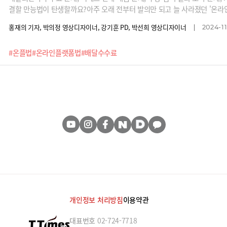
결할 만능법이 탄생할까요?아주 오래 전부터 발의만 되고 늘 사라졌던 '온
돌아왔습니다. 소비자와 소상공인을 보호하겠다는 선량한 취지를 갖고 있죠.
홍재의 기자, 박의정 영상디자이너, 강기훈 PD, 박선희 영상디자이너
2024-11
각을 지시할 것이라는 소식이 들려옵니다.그런데 말입니다. 정말 이 모든 문제
른 부작용은 없을까요? 과연 온플법은 어떤 규제를 담고 있을지 이에 따른 
#온플법
#온라인플랫폼법
#배달수수료
개인정보 처리방침
이용약관
대표번호
02-724-7718