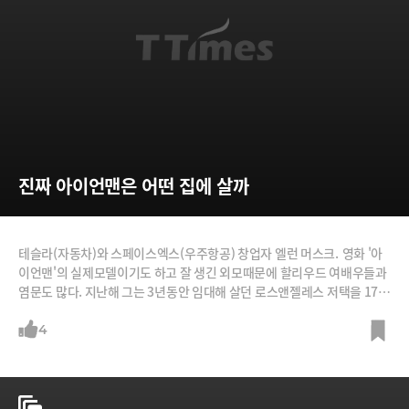
진짜 아이언맨은 어떤 집에 살까
테슬라(자동차)와 스페이스엑스(우주항공) 창업자 엘런 머스크. 영화 '아
이언맨'의 실제모델이기도 하고 잘 생긴 외모때문에 할리우드 여배우들과
염문도 많다. 지난해 그는 3년동안 임대해 살던 로스앤젤레스 저택을 170
0만달러(약 184억원)에 매입했다. 경제매체 비즈니스 인사이더가 그의 저
택을 소개했다.
4