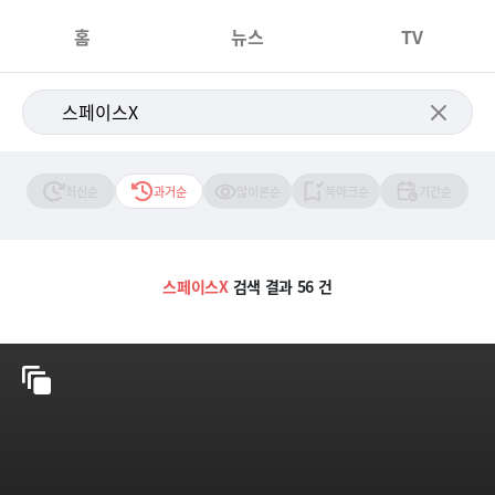
홈
뉴스
TV
최신순
과거순
많이본순
북마크순
기간순
스페이스X
검색 결과 56 건