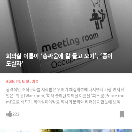
회의실 이름이 ‘총싸움에 칼 들고 오기’, ‘종이 
도살자’
#회의
#창의성
#이름
공격적인 조직문화를 지적받은 우버가 체질개선에 나서면서 가장 먼저 한
일은 '워 룸(War room)'이라 불리던 회의실 이름을 '피스 룸(Peace roo
m)'으로 바꾸기. 회의실이야말로 회사의 문화와 리더십을 한눈에 보여주
는 간판이기 때문이다.
222