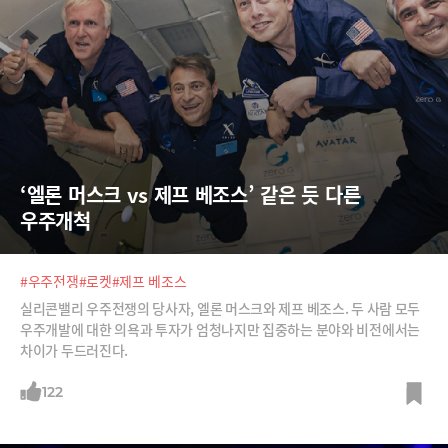
‘엘론 머스크 vs 제프 베조스’ 같은 듯 다른 
우주개척
#우주전쟁
#로켓
#제프 베조스
실리콘밸리 우주전쟁의 당사자, 엘론 머스크와 제프 베조스. 두 사람 모두
우주개발에 대한 의욕과 투자가 엄청나지만 집중하는 분야와 비전에서는
차이가 두드러진다.
122