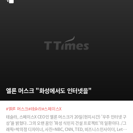
엘론 머스크 "화성에서도 인터넷을"
#엘론 머스크
#테슬라
#스페이스X
테슬라, 스페이스X CEO인 엘론 머스크가 20일(현지시간) '우주 인터넷 구
상'을 밝혔다. 그의 오랜 꿈인 '화성 식민지 건설 프로젝트'의 일환이다. /그
래픽=박의정 디자이너, 사진=NBC, CNN, TED, 비즈니스인사이더, Lets