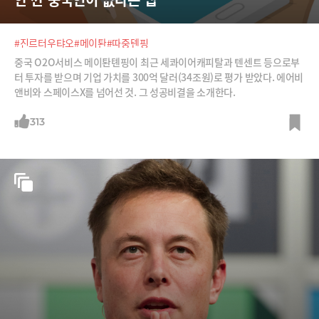
#진르터우탸오
#메이퇀
#따중톈핑
중국 O2O서비스 메이퇀톈핑이 최근 세콰이어캐피탈과 텐센트 등으로부
터 투자를 받으며 기업 가치를 300억 달러(34조원)로 평가 받았다. 에어비
앤비와 스페이스X를 넘어선 것. 그 성공비결을 소개한다.
313