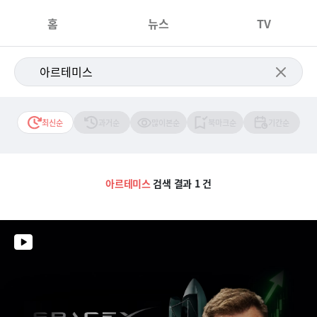
홈
뉴스
TV
최신순
과거순
많이본순
북마크순
기간순
아르테미스
검색 결과 1 건