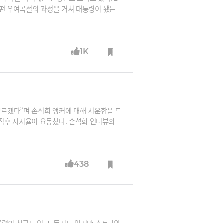
어떤 우여곡절의 과정을 거쳐 대통령이 됐는
1K
모르겠다”며 손석희 앵커에 대해 서운함을 드
직후 지지율이 요동쳤다. 손석희 인터뷰의
438
통령의 친구도 있고, 동지도 있지만 스토리와