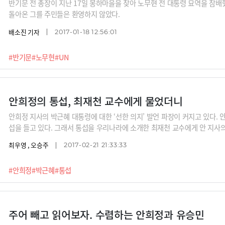
반기문 전 총장이 지난 17일 봉하마을을 찾아 노무현 전 대통령 묘역을 참배
돌아온 그를 주민들은 환영하지 않았다.
배소진 기자
2017-01-18 12:56:01
#반기문
#노무현
#UN
안희정의 통섭, 최재천 교수에게 물었더니
안희정 지사의 박근혜 대통령에 대한 ‘선한 의지’ 발언 파장이 커지고 있다. 안
섭을 들고 있다. 그래서 통섭을 우리나라에 소개한 최재천 교수에게 안 지사
최우영 , 오승주
2017-02-21 21:33:33
#안희정
#박근혜
#통섭
주어 빼고 읽어보자. 수렴하는 안희정과 유승민