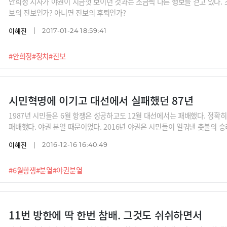
안희정 지사가 야권이 지금껏 보이던 것과는 조금씩 다른 행보를 걷고 있다.
보의 진보인가? 아니면 진보의 후퇴인가?
이해진
2017-01-24 18:59:41
#안희정
#정치
#진보
시민혁명에 이기고 대선에서 실패했던 87년
1987년 시민들은 6월 항쟁은 성공하고도 12월 대선에서는 패배했다. 정
패배했다. 야권 분열 때문이었다. 2016년 야권은 시민들이 일궈낸 촛불의 승
이해진
2016-12-16 16:40:49
#6월항쟁
#분열
#야권분열
11번 방한에 딱 한번 참배. 그것도 쉬쉬하면서