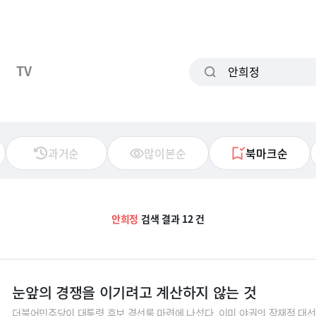
TV
과거순
많이본순
북마크순
안희정
검색 결과 12 건
눈앞의 경쟁을 이기려고 계산하지 않는 것
더불어민주당이 대통령 후보 경선룰 마련에 나섰다. 이미 야권의 잠재적 대선