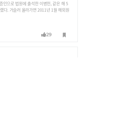
인으로 법원에 출석한 이병헌, 같은 해 5
랬다. 거슬러 올라가면 2011년 1월 해외원
그랬다. 연예인은 아니지만 2015년 '땅콩회
테 안경이었다. 심리학자들에 따르면 검정뿔테
29
 그러면서 후보들 사이 서로에 대한 이런저런
24