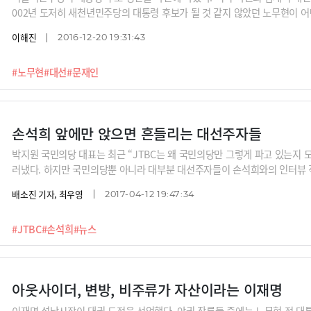
002년 도저히 새천년민주당의 대통령 후보가 될 것 같지 않았던 노무현이 
지 살펴본다. 야권 주자들에게 주는 시사점을 생각해본다.
이해진
2016-12-20 19:31:43
#노무현
#대선
#문재인
손석희 앞에만 앉으면 흔들리는 대선주자들
박지원 국민의당 대표는 최근 “JTBC는 왜 국민의당만 그렇게 파고 있는지 
러냈다. 하지만 국민의당뿐 아니라 대부분 대선주자들이 손석희와의 인터뷰 
힘은 어디서 오는 걸까?
배소진 기자, 최우영
2017-04-12 19:47:34
#JTBC
#손석희
#뉴스
아웃사이더, 변방, 비주류가 자산이라는 이재명
이재명 성남시장이 대권 도전을 선언했다. 야권 잠룡들 중에는 노무현 전 대