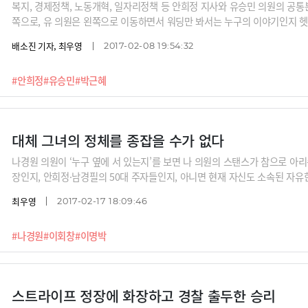
복지, 경제정책, 노동개혁, 일자리정책 등 안희정 지사와 유승민 의원의 공통
쪽으로, 유 의원은 왼쪽으로 이동하면서 워딩만 봐서는 누구의 이야기인지 헷
배소진 기자, 최우영
2017-02-08 19:54:32
#안희정
#유승민
#박근혜
대체 그녀의 정체를 종잡을 수가 없다
나경원 의원이 ‘누구 옆에 서 있는지’를 보면 나 의원의 스탠스가 참으로 아리
장인지, 안희정·남경필의 50대 주자들인지, 아니면 현재 자신도 소속된 자
최우영
2017-02-17 18:09:46
#나경원
#이회창
#이명박
스트라이프 정장에 화장하고 경찰 출두한 승리