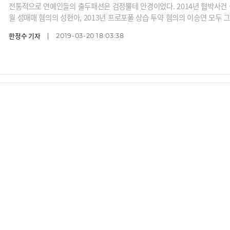
전통적으로 연예인들의 출두패션은 검정뿔테 안경이었다. 2014년 협박사건 증
월 성매매 혐의의 성현아, 2013년 프로포폴 상습 투약 혐의의 이승연 모두 그
정 도박혐의로 경찰에 출두한 신정환, 같은 해 7월 병역기피 혐의의 MC몽도 
한정수 기자
2019-03-20 18:03:38
항' 항소심 공판에 나온 조현아 전 대한항공 부사장도 평소 안 쓰던 검정뿔
안경은 모범생 같은 이미지를 준다.
야당 대선 예비후보들 '악담과 덕담 사이'
촛불이 정치를 끌고 가면서 야당 예비 대선후보들 간 희비도 엇갈리고 있다.
이야기가 많아지고 있다.
이재원 기자
2016-12-08 19:24:04
#문재인
#이재명
#안희정