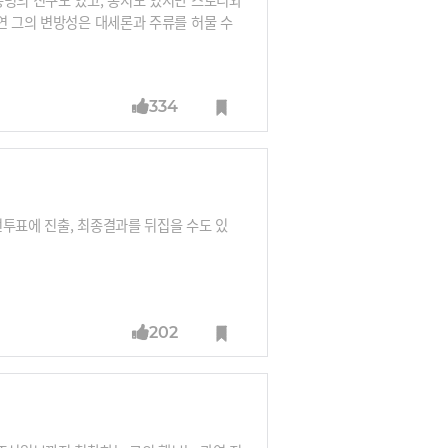
연 그의 변방성은 대세론과 주류를 허물 수
334
선투표에 진출, 최종결과를 뒤집을 수도 있
202