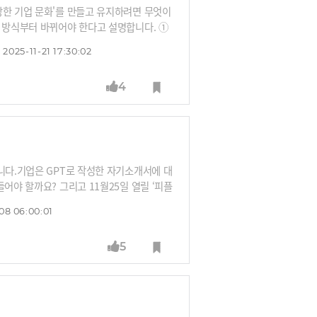
강한 기업 문화'를 만들고 유지하려면 무엇이
는 방식부터 바뀌어야 한다고 설명합니다. ①
수 있도록 해야 하고 ② 스스로 업무를 돌아
2025-11-21 17:30:02
4
니다.기업은 GPT로 작성한 자기소개서에 대
어야 할까요? 그리고 11월25일 열릴 ‘피플
’ 뽑는 건 아니겠죠. 골조를 생각할 수 있
08 06:00:01
어불성설이라는 거죠.”“오픈AI는 말로 얘기
 보고서 만들까요? 기존에 일하던 방식에 대
5