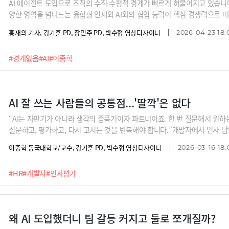
AI 에이전트 도입으로 조직의 수직·수평적 경계가 빠르게 허물어지고 있습니다
양한 영역을 넘나드는 융합형 인재와 AI와의 협업 능력이 핵심 경쟁력으로 
평가 방식도 완전히 달라지고, 전문성 자체가 재정의되는 중이죠. 경계 없는
홍재의 기자, 강기훈 PD, 장민주 PD, 박수형 영상디자이너
2026-04-23 18:
요? 이중학 동국대 교수의 분석을 들어보시죠.
#경계없음
#AI
#이중학
AI 잘 쓰는 사람들의 공통점...'딸깍'은 없다
“AI는 자판기가 아니라 생각의 증폭기이자 파트너이죠. 한 번 질문해서 원하
질문하고, 평가하고, 다시 고치는 것을 반복해야 합니다.”개발자에서 인사 
피플실장은 AI 시대에 진정 필요한 역량은 업무의 목적을 정의하는 힘이라고
이중학 동국대학교/교수, 강기훈 PD, 박수형 영상디자이너
2026-03-16 18:
싶은지, 왜 그 결과가 필요한지, 어떤 아웃풋을 원하는지 명확해야 AI와도 
#HR
#개발자
#인사평가
왜 AI 도입했더니 팀 갈등 커지고 둘로 쪼개질까?