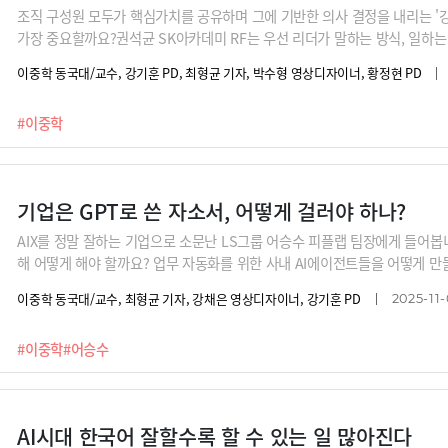
조직 구성원 모두가 핵심가치를 공유하며 그에 기반한 의사 결정을 내리는 '
가장 중요할까요?권석균 SK아카데미 RF는 우선 리더가 말하는 방식, 일하
회사의 핵심 가치를 리더의 언어를 통해 구성원들이 일상에서 언제나 체감할 
이중학 동국대/교수, 강기훈 PD, 최형균 기자, 박수형 영상디자이너, 황정현 PD
보며 불필요한 회의나 보고를 정기적으로 대청소해야 한다는 거죠.
#이중학
기업은 GPT로 쓴 자소서, 어떻게 걸러야 하나?
AIX를 정말 잘하는 기업으로 소문난 LS그룹 어승수 피플랩 팀장에게 들어봅
해 어떻게 해야 할까요? 업무 자동화를 위한 사내 AI에이전트들을 어떻게 만들
애널리틱스 컨퍼런스’ 소개까지~“기업이 자소서를 보고 ‘아, 이사람 글 잘 썼네
이중학 동국대/교수, 최형균 기자, 강채은 영상디자이너, 강기훈 PD
2025-11-
는 역량은 지원자의 것입니다. GPT로 자소서 쓰는 걸 부정적으로 본다는 건 
하고 데이터 다 때려넣고 일할까요? 메타는 이때까지 쓴 보고서 다 때려넣고
#이중학
#어승수
한 철저한 반성 없이는 AI에이전트 만드는 건 오래 걸릴 겁니다.”
AI시대 한국어 잘할수록 할 수 있는 일 많아진다