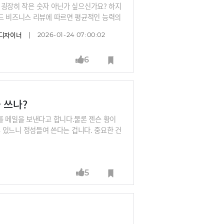
이 굉장히 작은 숫자 아닌가 싶으신가요? 하지
버드 비즈니스 리뷰에 따르면 평균적인 능력의
급에 해당한다고 하거든요.그래서 신재용 서
상디자이너
2026-01-24 07:00:02
것이라고 설명합니다. 글로벌 기업들과 한정
의 감정 잔고를 두둑이 채워주는 것부터 시
6
 쓰나?
를 메일을 보낸다고 합니다.물론 젠슨 황이
 수 있느니 정성들여 쓴다는 겁니다. 중요한 건
조건은 무엇일까요? 변형균 전 KT 상무는
5