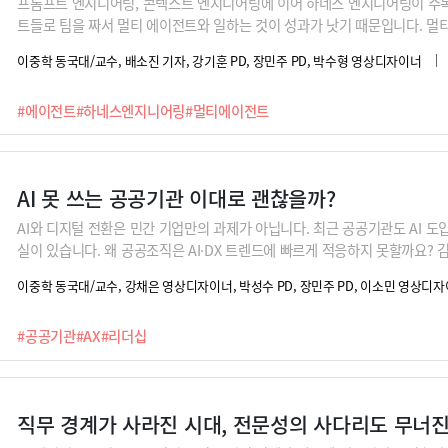
프롬프트 엔지니어링, 콘텍스트 엔지니어링에 이어 하네스 엔지니어링이 주
트들로 팀을 짜서 멀티 에이전트와 일하는 것이 성과가 낫기 때문입니다. 멀
게 소통할 것인지가 바로 하네스 엔지니어링입니다.
이중학 동국대/교수, 배소진 기자, 강기훈 PD, 장민주 PD, 박수형 영상디자이너
#에이전트
#하네스엔지니어링
#멀티에이전트
AI 못 쓰는 공공기관 이대로 괜찮을까?
AI와 디지털 전환은 민간 기업만의 과제가 아닙니다. 최근 공공기관도 AI 
실이 있습니다. 왜 공공조직은 AI·DX 트렌드에 빠르게 적응하지 못할까요?
에서 경험한 조직의 병목과 리더십 문화 요인을 분석합니다.
이중학 동국대/교수, 강채은 영상디자이너, 박성수 PD, 장민주 PD, 이소민 영상디
#공공기관
#AX
#리더십
직무 경계가 사라진 시대, 전문성의 사다리도 무너