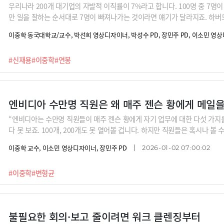
우리나라 200개 대기업의 자발적 이직률이 7%라고 합니다. 100명 중 7명
만 일을 잘하는 순서대로 7명이 빠져나가는 것이라면 얘기가 달라지죠. 하
직원이 자발적으로 퇴사할 때 회사가 입는 손실이 그 직원의 6~9개월 치 월
이중학 동국대학교/교수, 박선희 영상디자이너, 박성수 PD, 장민주 PD, 이소민 영
울대 경영학과 교수는 앞으로 정서적 연봉이라는 개념이 점점 더 중요해질 
된 인재 풀을 놓고 경쟁하는 시대에 우리 조직이 차별화에 성공하려면 직원들
#신재용
#이중학
#연봉
작해야 한다는 거죠.
엔비디아 수만명 직원은 왜 매주 젠슨 황에게 메일을
“엔비디아는 수만명 직원들이 매주 젠슨 황에게 자기 업무에 대한 다섯 가지
다 못 보죠. 100개, 200개도 못 열어볼 겁니다. 하지만 직원들은 혹시나 볼
리더가 계속 현장의 목소리를 리얼타임으로 받는 것입니다.”AI시대에 리더의 
이중학 교수, 이소민 영상디자이너, 장민주 PD
2026-01-02 07:00:02
늘 현장을 읽는 것, 그리고 의미를 부여하는 것이라고 합니다.
#이중학
#변형균
불필요한 회의·보고 줄이려면 워크 클렌징부터