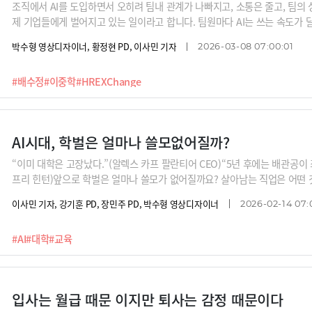
조직에서 AI를 도입하면서 오히려 팀내 관계가 나빠지고, 소통은 줄고, 팀의
제 기업들에게 벌어지고 있는 일이라고 합니다. 팀원마다 AI는 쓰는 속도가
팀의 생산성을 떨어진다는 것입니다. AX 과정에서 이런 문제를 어떻게 해결해
박수형 영상디자이너, 황정현 PD, 이사민 기자
2026-03-08 07:00:01
어봅니다.
#배수정
#이중학
#HREXChange
AI시대, 학벌은 얼마나 쓸모없어질까?
“이미 대학은 고장났다.”(알렉스 카프 팔란티어 CEO)“5년 후에는 배관공이 
프리 힌턴)앞으로 학벌은 얼마나 쓸모가 없어질까요? 살아남는 직업은 어떤 
업을 위해 어떤 포트폴리오를 준비해야 할까요? 이중학 동국대 경영학과 교
이사민 기자, 강기훈 PD, 장민주 PD, 박수형 영상디자이너
2026-02-14 07:
#AI
#대학
#교육
입사는 월급 때문 이지만 퇴사는 감정 때문이다