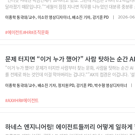
달라졌기 때문입니다.”“세월이 점점 지나면 직무를 나누었던 대분류 중분류
요. 예를 들어 HR, 마케팅이라면 B2B, B2C 이렇게로만 구분될 겁니다,”A
이중학 동국대/교수, 이소민 영상디자이너, 배소진 기자, 강기훈 PD
2026-06
직무의 구분, 인지능력의 퇴화 등에 대해 권기범 고려대 교수, 김성준 국민대
#에이전트
#HR
#조직문화
문제 터지면 “이거 누가 했어?” 사람 탓하는 순간 A
”이거 누가 했어? 문제가 터지만 사람부터 찾는 문화, 사람을 탓하는 순간 AI
를 전제로 하는 것인데 이걸 막아버리는 겁니다.“”AX의 첩경은 이겁니다. ‘
가 계속 반복적인 업무를 하고 있다면 ‘내가 왜 이렇게 하고 있지?’ 의심해보
이중학 동국대/교수, 배소진 기자, 정지원 PD, 강기훈 PD, 박수형 영상디자이너
몰라도 할 수 있는’ AI 시대, 조직은 어떻게 바뀌어야 할까요? 김성준 국민
#AX
#HR
#에이전트
하네스 엔지니어링! 에이전트들끼리 어떻게 일하게 