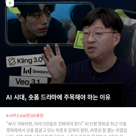
AI 시대, 숏폼 드라마에 주목해야 하는 이유
#시댄스
#ai영상
#클링
"AI가 가짜라면, 이야기만큼은 진짜여야 한다" AI 단편 영화로 최근 각종
영화제에서 상을 휩쓸고 있는 허준호 감독이 밝힌, AI영상 잘 뽑는 비결입