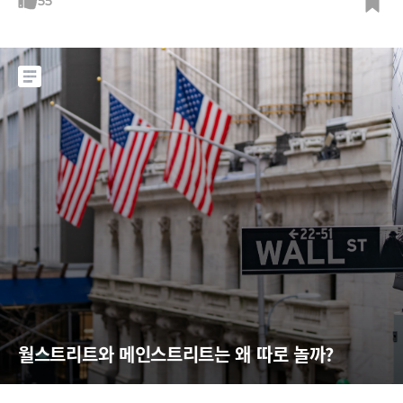
는 워렌 버핏이 항공주를 팔아치울 때 이를 사들여 주가를 다시 올려놓았
55
고, 파산보호를 신청한 미국 2위 렌터카업체 허츠 주식을 사모아 0.56달러
에 불과했던 동전주를 6월 8일 5.53달러(6월 15일 기준 1.88달러) 지폐로
바꿔놓기도
월스트리트와 메인스트리트는 왜 따로 놀까?