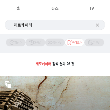
홈
뉴스
TV
최신순
과거순
많이본순
북마크순
기간순
제로케이터
검색 결과 26 건