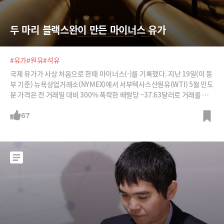
두 마리 블랙스완이 만든 마이너스 유가
#유가
#원유
#석유
국제 유가가 사상 처음으로 한때 마이너스(-)를 기록했다. 지난 19일(미 동
부 기준) 뉴욕상업거래소(NYMEX)에서 서부텍사스산원유(WTI) 5월 인도
분 가격은 전 거래일 대비 300% 폭락한 배럴당 –37.63달러로 거래를 마
감했다. 원유 1배럴을 사면 우리 돈으로 4만5000원까지 덤으로 얹어 주겠
다는 상황이다. 1983년 원유 선물 거래가 시작된 이후 처음 있는 일이
67
다. 외신에서는 마이너스 유가의 원인을 ‘이중 블랙 스완’(double black s
wan)으로 설명한다. 블랙 스완이란 예측하기도 어렵고 극단적