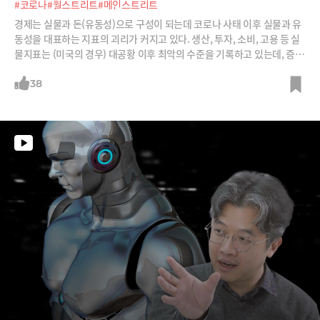
#코로나
#월스트리트
#메인스트리트
경제는 실물과 돈(유동성)으로 구성이 되는데 코로나 사태 이후 실물과 유
동성을 대표하는 지표의 괴리가 커지고 있다. 생산, 투자, 소비, 고용 등 실
물지표는 (미국의 경우) 대공황 이후 최악의 수준을 기록하고 있는데, 증시
는 ‘V자 반등’ 추세다. 지난 8일 미국 4월 실업률이 1948년 이후 최고인 1
4.7%(3월 4.4%)로 한 달 만에 2,050만 명이 일자리를 잃었다고 발표됐을
38
때도 S&P500 지수는 1.7% 상승 마감했다. 월스트리트는 왜 메인스트리
트(main street)와 따로 노는 것일까?1. 증시는 경제가 아니다.지금껏