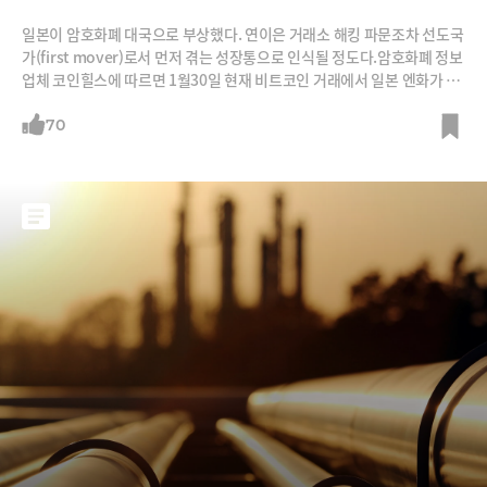
일본이 암호화폐 대국으로 부상했다. 연이은 거래소 해킹 파문조차 선도국
가(first mover)로서 먼저 겪는 성장통으로 인식될 정도다.암호화폐 정보
업체 코인힐스에 따르면 1월30일 현재 비트코인 거래에서 일본 엔화가 차
지한 비중은 51.12%에 이른다. 달러(27.77%), 원(9.43%), 유로(6.7
1%), 러시아 루블(0.93%)이 뒤따라 5위권에 들었다.최근 해킹 파문을 일
70
으킨 일본 암호화폐 거래소 코인체크의 오츠카 유스케 COO(최고운영책
임자)는 파이낸셜타임스(FT)에 "고객층이 60대에서 20대 젊은이까지 다
양하다"며 일본인들의