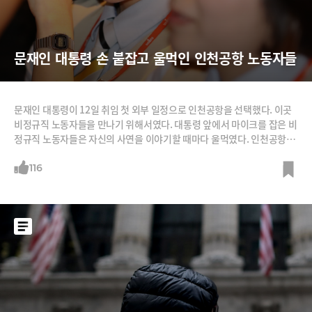
문재인 대통령 손 붙잡고 울먹인 인천공항 노동자들
문재인 대통령이 12일 취임 첫 외부 일정으로 인천공항을 선택했다. 이곳
비정규직 노동자들을 만나기 위해서였다. 대통령 앞에서 마이크를 잡은 비
정규직 노동자들은 자신의 사연을 이야기할 때마다 울먹였다. 인천공항은
전체 직원 8115명 중 비정규직이 84.2%(6831명)에 달한다. 오는 10월 제
2여객터미널이 문을 열면 62개 용역사에 3093명이 추가 투입돼 비정규직
116
이 1만 명에 육박한다. 울먹인 노동자들 한 보안검색 여직원은 울음을 터뜨
리며 “이렇게 많은 인천공항 가족 분들이 힘들게 일하는 게 가슴이 너무 아
프다.