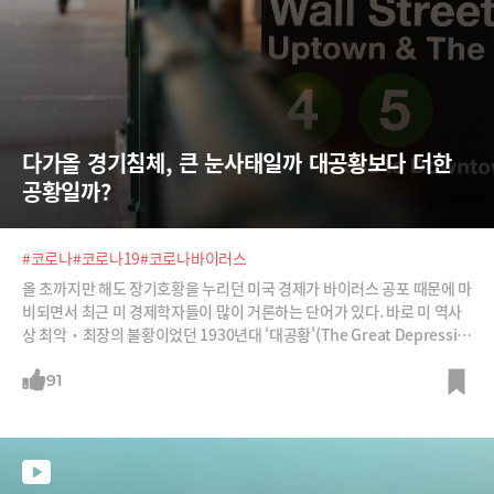
다가올 경기침체, 큰 눈사태일까 대공황보다 더한 
공황일까?
#코로나
#코로나19
#코로나바이러스
올 초까지만 해도 장기호황을 누리던 미국 경제가 바이러스 공포 때문에 마
비되면서 최근 미 경제학자들이 많이 거론하는 단어가 있다. 바로 미 역사
상 최악‧최장의 불황이었던 1930년대 ‘대공황'(The Great Depressio
n)이다. 미 증시가 제로 금리, 무제한 양적 완화, 미 GDP의 10%에 해당하
는 2조 달러(2,454조 원) 경기 부양이라는 3종 세트로 일시 반등하긴 했지
91
만, 장기 불황이 불가피하다는 것이다.과연 코로나바이러스가 ‘제2의 대공
황’의 도화선이 될까? 만일 그렇다면 관성과 워낙 많이 풀린 돈의