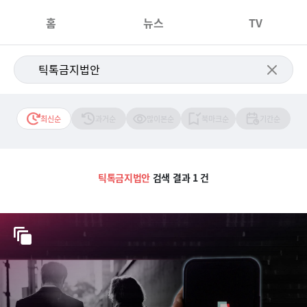
홈
뉴스
TV
최신순
과거순
많이본순
북마크순
기간순
틱톡금지법안
검색 결과 1 건