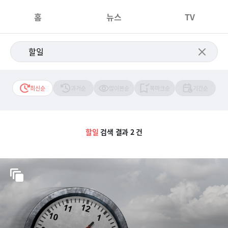
홈
뉴스
TV
최신순
과거순
많이본순
북마크순
기간순
할일
검색 결과 2 건